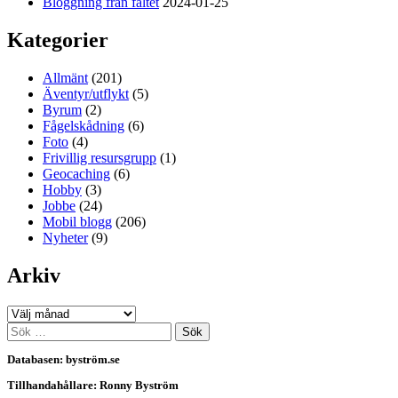
Bloggning från fältet
2024-01-25
Kategorier
Allmänt
(201)
Äventyr/utflykt
(5)
Byrum
(2)
Fågelskådning
(6)
Foto
(4)
Frivillig resursgrupp
(1)
Geocaching
(6)
Hobby
(3)
Jobbe
(24)
Mobil blogg
(206)
Nyheter
(9)
Arkiv
Arkiv
Sök
efter:
Databasen: byström.se
Tillhandahållare: Ronny Byström