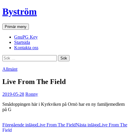
Hoppa
Byström
till
innehåll
Sök
Primär meny
GnuPG Key
Startsida
Kontakta oss
Sök
efter:
Allmänt
Live From The Field
2019-05-28
Ronny
Smådoppingen här i Kyrkviken på Ornö har en ny familjemedlem
på G
Inläggsnavigering
Föregående inlägg
Live From The Field
Nästa inlägg
Live From The
Field