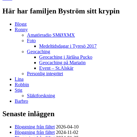
Här har familjen Byström sitt krypin
Blogg
Ronny
Amatörradio SMØXMX
Foto
Medeltidsdagar i Tyresö 2017
Geocaching
Geocaching i Järlåsa Pucko
Geocaching på Mariaön
Event – St.Alskär
Personlig integritet
Lina
Robbin
Stig
Släktforskning
Barbro
Senaste inläggen
Bloggning från fältet
2026-04-10
Bloggning från fältet
2024-11-02