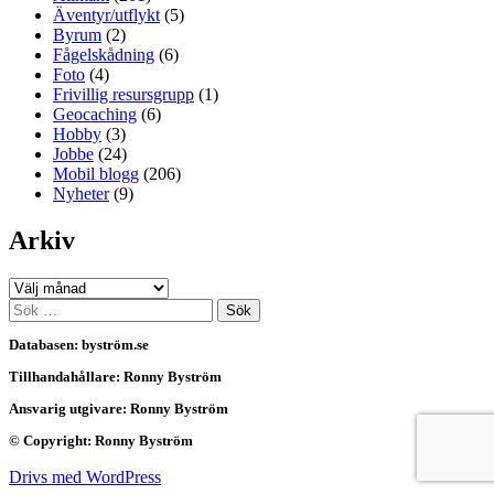
Äventyr/utflykt
(5)
Byrum
(2)
Fågelskådning
(6)
Foto
(4)
Frivillig resursgrupp
(1)
Geocaching
(6)
Hobby
(3)
Jobbe
(24)
Mobil blogg
(206)
Nyheter
(9)
Arkiv
Arkiv
Sök
efter:
Databasen: byström.se
Tillhandahållare: Ronny Byström
Ansvarig utgivare: Ronny Byström
© Copyright: Ronny Byström
Drivs med WordPress