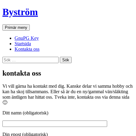
Hoppa
Byström
till
innehåll
Sök
Primär meny
GnuPG Key
Startsida
Kontakta oss
Sök
efter:
kontakta oss
Vi vill gärna ha kontakt med dig. Kanske delar vi samma hobby och
kan ha skoj tillsammans. Eller så är du en ny/gammal vän/släkting
som äntligen har hittat oss. Tveka inte, kontakta oss via denna sida
🙂
Ditt namn (obligatorisk)
Din epost (obligatorisk)