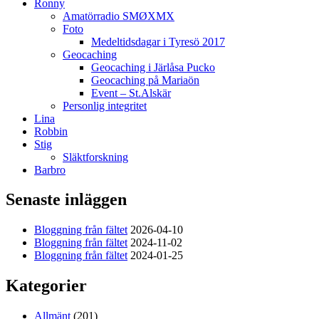
Ronny
Amatörradio SMØXMX
Foto
Medeltidsdagar i Tyresö 2017
Geocaching
Geocaching i Järlåsa Pucko
Geocaching på Mariaön
Event – St.Alskär
Personlig integritet
Lina
Robbin
Stig
Släktforskning
Barbro
Senaste inläggen
Bloggning från fältet
2026-04-10
Bloggning från fältet
2024-11-02
Bloggning från fältet
2024-01-25
Kategorier
Allmänt
(201)