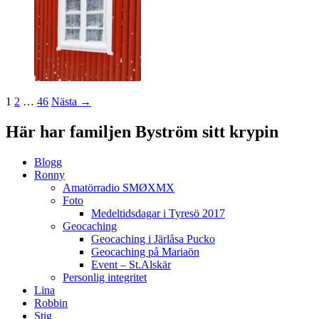
Inläggsnavigering
1
2
…
46
Nästa →
Här har familjen Byström sitt krypin
Blogg
Ronny
Amatörradio SMØXMX
Foto
Medeltidsdagar i Tyresö 2017
Geocaching
Geocaching i Järlåsa Pucko
Geocaching på Mariaön
Event – St.Alskär
Personlig integritet
Lina
Robbin
Stig