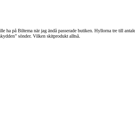
le ha på Biltema när jag ändå passerade butiken. Hyllorna tre till anta
kydden” sönder. Vilken skitprodukt alltså.