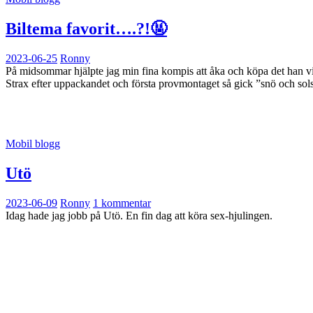
Biltema favorit….?!🤬
2023-06-25
Ronny
På midsommar hjälpte jag min fina kompis att åka och köpa det han vil
Strax efter uppackandet och första provmontaget så gick ”snö och sols
Mobil blogg
Utö
2023-06-09
Ronny
1 kommentar
Idag hade jag jobb på Utö. En fin dag att köra sex-hjulingen.