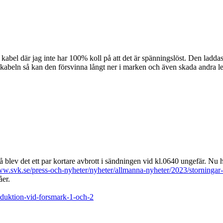
bel där jag inte har 100% koll på att det är spänningslöst. Den laddas 
 kabeln så kan den försvinna långt ner i marken och även skada andra l
så blev det ett par kortare avbrott i sändningen vid kl.0640 ungefär. Nu 
w.svk.se/press-och-nyheter/nyheter/allmanna-nyheter/2023/storningar-
åer.
oduktion-vid-forsmark-1-och-2