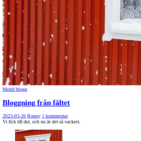
Mobil blogg
Bloggning från fältet
2023-03-26
Ronny
1 kommentar
Vi fick till det, och nu är det så vackert.