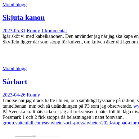
Mobil blogg
Skjuta kanon
2023-05-31
Ronny
1 kommentar
Igår sköt vi med kabelkanonen. Den använder jag när jag ska kapa en ka
Skyffeln ligger där som stopp för kniven, om kniven åker rätt igenom
Mobil blogg
Sårbart
2023-04-26
Ronny
I morse när jag drack kaffe i bilen, och samtidigt lyssnade på radion, 
tunnelbanan, mm och så utsändningen på P3 som jag observerade.
ww
På Svenska kraftnäts sida ser jag att frekvensen i nätet föll till låga niv
Forsmark 1 och 2 fick stoppa då belastningen i nätet försvann.
group.vattenfall.com/se/nyheter-och-press/nyheter/2023/stoppad-elpr