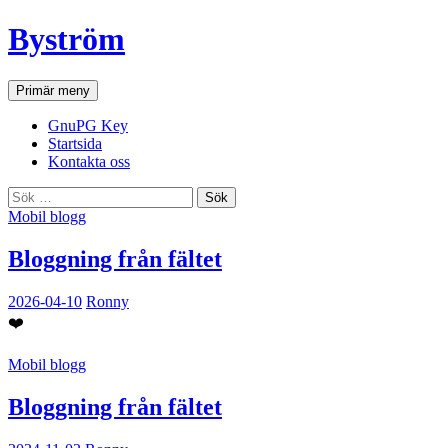
Hoppa
Byström
till
innehåll
Sök
Primär meny
GnuPG Key
Startsida
Kontakta oss
Sök
efter:
Mobil blogg
Bloggning från fältet
2026-04-10
Ronny
❤️
Mobil blogg
Bloggning från fältet