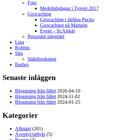
Foto
Medeltidsdagar i Tyresö 2017
Geocaching
Geocaching i Järlåsa Pucko
Geocaching på Mariaön
Event – St.Alskär
Personlig integritet
Lina
Robbin
Stig
Släktforskning
Barbro
Senaste inläggen
Bloggning från fältet
2026-04-10
Bloggning från fältet
2024-11-02
Bloggning från fältet
2024-01-25
Kategorier
Allmänt
(201)
Äventyr/utflykt
(5)
Byrum
(2)