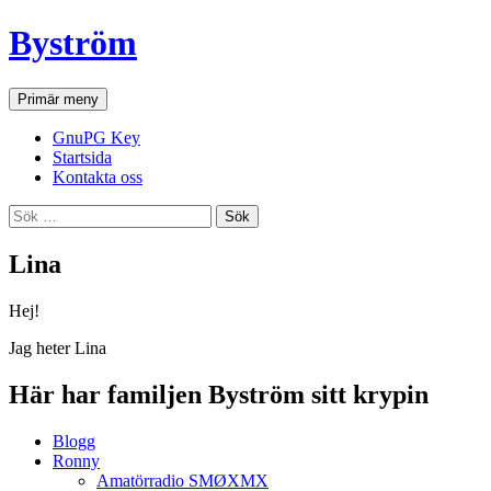
Hoppa
Byström
till
innehåll
Sök
Primär meny
GnuPG Key
Startsida
Kontakta oss
Sök
efter:
Lina
Hej!
Jag heter Lina
Här har familjen Byström sitt krypin
Blogg
Ronny
Amatörradio SMØXMX