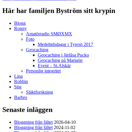
Här har familjen Byström sitt krypin
Blogg
Ronny
Amatörradio SMØXMX
Foto
Medeltidsdagar i Tyresö 2017
Geocaching
Geocaching i Järlåsa Pucko
Geocaching på Mariaön
Event – St.Alskär
Personlig integritet
Lina
Robbin
Stig
Släktforskning
Barbro
Senaste inläggen
Bloggning från fältet
2026-04-10
Bloggning från fältet
2024-11-02