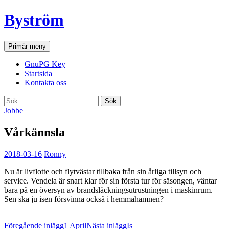
Hoppa
Byström
till
innehåll
Sök
Primär meny
GnuPG Key
Startsida
Kontakta oss
Sök
efter:
Jobbe
Vårkännsla
2018-03-16
Ronny
Nu är livflotte och flytvästar tillbaka från sin årliga tillsyn och
service. Vendela är snart klar för sin första tur för säsongen, väntar
bara på en översyn av brandsläckningsutrustningen i maskinrum.
Sen ska ju isen försvinna också i hemmahamnen?
Inläggsnavigering
Föregående inlägg
1 April
Nästa inlägg
Is