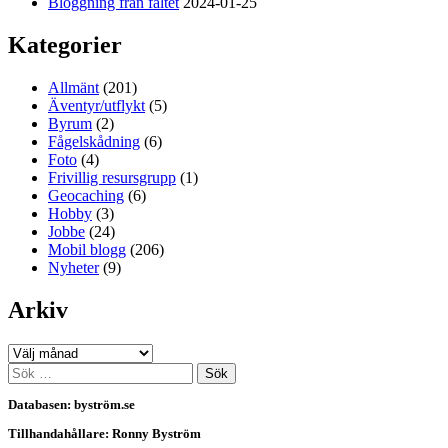
Bloggning från fältet
2024-01-25
Kategorier
Allmänt
(201)
Äventyr/utflykt
(5)
Byrum
(2)
Fågelskådning
(6)
Foto
(4)
Frivillig resursgrupp
(1)
Geocaching
(6)
Hobby
(3)
Jobbe
(24)
Mobil blogg
(206)
Nyheter
(9)
Arkiv
Arkiv
Sök
efter:
Databasen: byström.se
Tillhandahållare: Ronny Byström