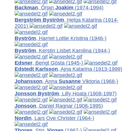
Backman
, Örjan
Joakim
(1974-1994)
Bergström Byström
, Helga Katarina
(1914-
2001)
Byström
, Harriet Lottie Kristina
(1946-)
Byström
, Kerstin Lisbet Karolina
(1944-)
Edsner
, Bengt Gösta
(1945-)
Edstedt Karlsson
, Ajna Katarina
(1913-1999)
Johansson
, Anna
Susanne
Viktoria (1968-)
Jonsson Byström
, Lilly Hoata
(1908-1997)
Jonsson
, Daniel Ragnar
(1908-1995)
Nordin
, Lars Ove Christer
(1964-)
Thoren
, Stig
Jörgen
(1967-)