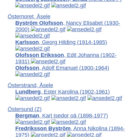
Östernoret, Åsele
Byström Olofsson
, Nancy Elisabet
(1930-
2000)
Karlsson
, Georg Hilding
(1914-1985)
Olofsson Eriksson
, Edit Johanna
(1902-
1931)
Olofsson
, Adolf Emanuel
(1900-1964)
Österstrand, Åsele
Lundberg
, Ester Karolina
(1902-1961)
Östersund (Z)
Bergman
, Karl Isedor oä
(1898-1977)
Fredriksson Byström
, Anna Nikolina
(1894-
1975)