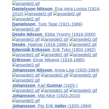
Danielsson Nilsson
, Eva Vera Lovisa
(1924-
2010)
Danielsson
, Ture Tage
(1921-1986)
Desén Nilsson
, Ebba Yvonny
(1918-2000)
Desén
, Hjalmar
(1916-1986)
Edenstål Eriksson
, Erik Tyko
(1903-1982)
Eriksson
, Einar Nikanor
(1918-1985)
Johansson Nilsson
, Anna-Lisa
(1920-1984)
Johansson
, Karl
Gunnar
(1925-)
Johansson
, Maj Alice
(1923-2010)
Johansson
, Per Erik
Valter
(1920-1994)