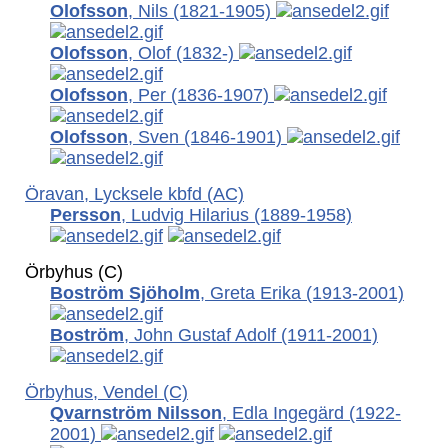
Olofsson
, Nils
(1821-1905)
Olofsson
, Olof
(1832-)
Olofsson
, Per
(1836-1907)
Olofsson
, Sven
(1846-1901)
Öravan, Lycksele kbfd (AC)
Persson
, Ludvig Hilarius
(1889-1958)
Örbyhus (C)
Boström Sjöholm
, Greta Erika
(1913-2001)
Boström
, John Gustaf Adolf
(1911-2001)
Örbyhus, Vendel (C)
Qvarnström Nilsson
, Edla Ingegärd
(1922-
2001)