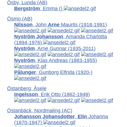
Ösby, Lunda (AB)
Bergström
, Emma
()
Ösmo (AB)
Nilsson
, John
Arne
Maurits (1918-1991)
Nyström Johansson
, Amanda Charlotta
(1894-1976)
Nyström
, Arne Gunnar
(1935-2011)
Nyström
, Klas Andreas
(1883-1955)
Pålunger
, Gunborg Elfrida
(1920-)
Östanberg, Åsele
Ingelsson
, Erik Otto
(1862-1948)
Östanbäck, Nordmaling (AC)
Johansson Johansdotter
,
Elin
Johanna
(1870-1947)