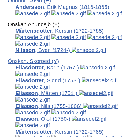
Öndhult, Åtvid (E)
Andersson
, Erik Magnus
(1816-1865)
Önskan Anundsjö (Y)
Mårtensdotter
, Kerstin
(1722-1785)
Nilsson
, Sven
(1724-)
Önskan, Skorped (Y)
Eliasdotter
, Karin
(1757-)
Eliasdotter
, Sigrid
(1753-)
Eliasson
, Mårten
(1751-)
Eliasson
, Nils
(1755-1806)
Eliasson
, Olof
(1750-)
Mårtensdotter
, Kerstin
(1722-1785)