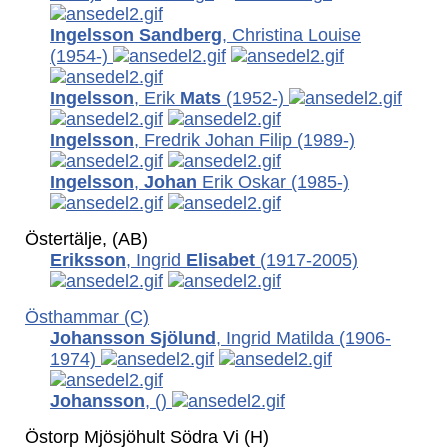
Ingelsson Sandberg
, Christina Louise
(1954-)
Ingelsson
, Erik
Mats
(1952-)
Ingelsson
, Fredrik Johan Filip
(1989-)
Ingelsson
,
Johan
Erik Oskar (1985-)
Östertälje, (AB)
Eriksson
, Ingrid
Elisabet
(1917-2005)
Östhammar (C)
Johansson Sjölund
, Ingrid Matilda
(1906-
1974)
Johansson
,
()
Östorp Mjösjöhult Södra Vi (H)