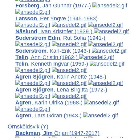
Forsberg
, Jan Gunnar
(1977-)
Larsson
, Per Yngve
(1945-1983)
Näslund
, Ivan Kristofer
(1939-)
Söderström Edin
, Rut Sofia
(1941-)
Söderström
, Karl-Erik
(1943-)
Telin
, Ann-Cristin
(1962-)
Telin
, Kenneth Ingvar
(1959-)
Ågren Sjögren
, Karin Anette
(1945-)
Ågren Sjögren
, Lena Birgitta
(1972-)
Ågren
, Karin Ulrika
(1968-)
Ågren
, Lars Göran
(1943-)
Örnsköldsvik (Y)
Backman
,
Jim
Örjan (1947-2017)