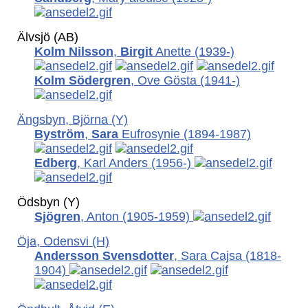
Älvsjö (AB)
Kolm Nilsson
,
Birgit
Anette (1939-)
Kolm Södergren
, Ove Gösta
(1941-)
Ängsbyn, Björna (Y)
Byström
,
Sara
Eufrosynie (1894-1987)
Edberg
, Karl Anders
(1956-)
Ödsbyn (Y)
Sjögren
, Anton
(1905-1959)
Öja, Odensvi (H)
Andersson Svensdotter
, Sara Cajsa
(1818-
1904)