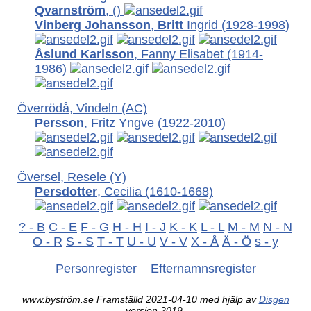
Qvarnström
,
()
Vinberg Johansson
,
Britt
Ingrid (1928-1998)
Åslund Karlsson
, Fanny Elisabet
(1914-
1986)
Överrödå, Vindeln (AC)
Persson
, Fritz Yngve
(1922-2010)
Översel, Resele (Y)
Persdotter
, Cecilia
(1610-1668)
? - B
C - E
F - G
H - H
I - J
K - K
L - L
M - M
N - N
O - R
S - S
T - T
U - U
V - V
X - Å
Ä - Ö
s - y
Personregister
Efternamnsregister
www.byström.se Framställd 2021-04-10 med hjälp av
Disgen
version 2019.