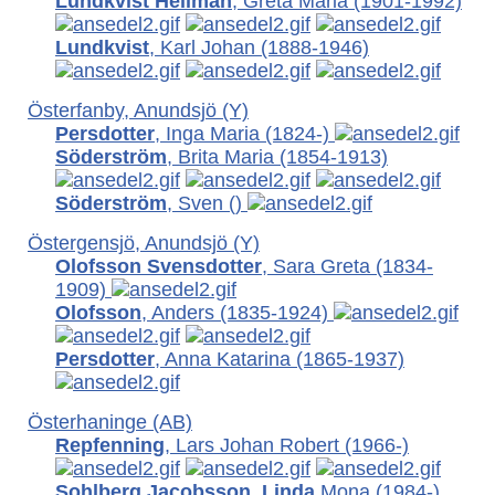
Lundkvist Hellman
, Greta Maria
(1901-1992)
Lundkvist
, Karl Johan
(1888-1946)
Österfanby, Anundsjö (Y)
Persdotter
, Inga Maria
(1824-)
Söderström
, Brita Maria
(1854-1913)
Söderström
, Sven
()
Östergensjö, Anundsjö (Y)
Olofsson Svensdotter
, Sara Greta
(1834-
1909)
Olofsson
, Anders
(1835-1924)
Persdotter
, Anna Katarina
(1865-1937)
Österhaninge (AB)
Repfenning
, Lars Johan Robert
(1966-)
Sohlberg Jacobsson
,
Linda
Mona (1984-)