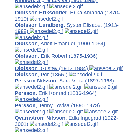
Nilsson
, Signe Lovisa
(1901-1980)
Olofsson Eriksdotter
, Erika Amanda
(1870-
1910)
Olofsson Lundberg
, Syster Elisabet
(1913-
1988)
Olofsson
, Adolf Emanuel
(1900-1964)
Olofsson
, Erik Robert
(1875-1936)
Olofsson
, Gustav
(1912-1984)
Olofsson
, Per
(1855-)
Persson Nilsson
, Sara Viola
(1897-1968)
Persson
, Erik Konrad
(1886-1964)
Persson
, Jenny Lovisa
(1896-1973)
Qvarnström Nilsson
, Edla Ingegärd
(1922-
2001)