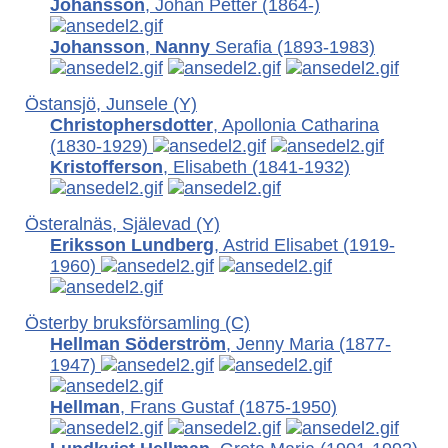
Johansson
, Johan Petter
(1864-)
Johansson
,
Nanny
Serafia (1893-1983)
Östansjö, Junsele (Y)
Christophersdotter
, Apollonia Catharina
(1830-1929)
Kristofferson
, Elisabeth
(1841-1932)
Österalnäs, Själevad (Y)
Eriksson Lundberg
, Astrid Elisabet
(1919-
1960)
Österby bruksförsamling (C)
Hellman Söderström
, Jenny Maria
(1877-
1947)
Hellman
, Frans Gustaf
(1875-1950)