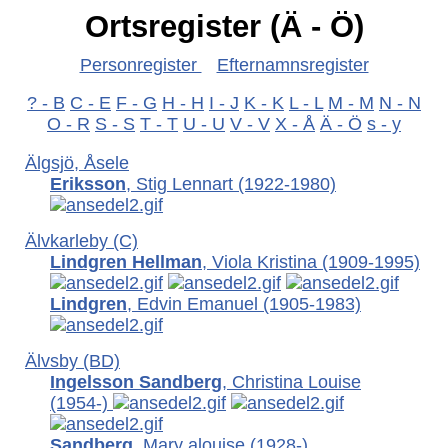
Ortsregister (Ä - Ö)
Personregister
Efternamnsregister
? - B
C - E
F - G
H - H
I - J
K - K
L - L
M - M
N - N
O - R
S - S
T - T
U - U
V - V
X - Å
Ä - Ö
s - y
Älgsjö, Åsele
Eriksson
, Stig Lennart
(1922-1980)
Älvkarleby (C)
Lindgren Hellman
, Viola Kristina
(1909-1995)
Lindgren
, Edvin Emanuel
(1905-1983)
Älvsby (BD)
Ingelsson Sandberg
, Christina Louise
(1954-)
Sandberg
, Mary alouise
(1928-)