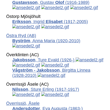
Gustavsson
, Gustav
Olof
(1916-1989)
Östorp Mjösjöhult
Eriksson
, Ingrid
Elisabet
(1917-2005)
Östra Ryd (AB)
Byström
, Anna Maria
(1920-2010)
Överklinten (AC)
Jakobsson
, Ture Evald
(1926-)
Vågström - Jakobsson
, Birgitta Linnea
(1928-2010)
Överrissjö Åsele (AC)
Nilsson
, Sture Erling
(1917-1917)
Överrissjö, Åsele
Andersdotter
, Eva Augusta
(1863-)