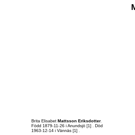
Brita Elisabet
Mattsson Eriksdotter
.
Född 1879-11-26 i Anundsjö
[1]
. Död
1963-12-14 i Vännäs
[1]
.