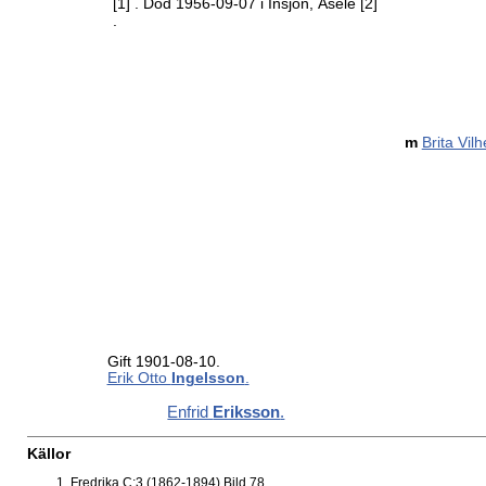
[1]
. Död 1956-09-07 i Insjön, Åsele
[2]
.
m
Brita Vil
Gift 1901-08-10.
Erik Otto
Ingelsson
.
Enfrid
Eriksson
.
Källor
Fredrika C:3 (1862-1894) Bild 78