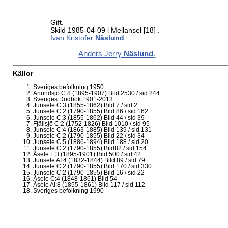
Gift.
Skild 1985-04-09 i Mellansel
[18]
.
Ivan Kristofer
Näslund
.
Anders Jerry
Näslund
.
Källor
Sveriges befolkning 1950
Anundsjö C:8 (1895-1907) Bild 2530 / sid 244
Sveriges Dödbok 1901-2013
Junsele C:3 (1855-1862) Bild 7 / sid 2
Junsele C:2 (1790-1855) Bild 86 / sid 162
Junsele C:3 (1855-1862) Bild 44 / sid 39
Fjällsjö C:2 (1752-1826) Bild 1010 / sid 95
Junsele C:4 (1863-1885) Bild 139 / sid 131
Junsele C:2 (1790-1855) Bild 22 / sid 34
Junsele C:5 (1886-1894) Bild 188 / sid 20
Junsele C:2 (1790-1855) Bild82 / sid 154
Åsele F:3 (1895-1901) Bild 500 / sid 42
Junsele AI:4 (1832-1844) Bild 89 / sid 79
Junsele C:2 (1790-1855) Bild 170 / sid 330
Junsele C:2 (1790-1855) Bild 16 / sid 22
Åsele C:4 (1848-1861) Bild 54
Åsele AI:8 (1855-1861) Bild 117 / sid 112
Sveriges befolkning 1990