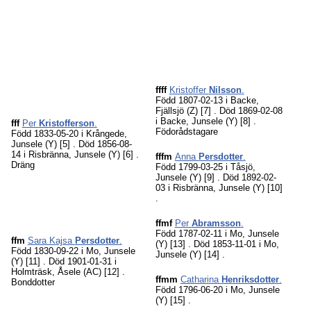
ffff
Kristoffer
Nilsson
.
Född 1807-02-13 i Backe,
Fjällsjö (Z)
[7]
. Död 1869-02-08
i Backe, Junsele (Y)
[8]
.
fff
Per
Kristofferson
.
Födorådstagare
Född 1833-05-20 i Krångede,
Junsele (Y)
[5]
. Död 1856-08-
14 i Risbränna, Junsele (Y)
[6]
.
fffm
Anna
Persdotter
.
Dräng
Född 1799-03-25 i Tåsjö,
Junsele (Y)
[9]
. Död 1892-02-
03 i Risbränna, Junsele (Y)
[10]
.
ffmf
Per
Abramsson
.
Född 1787-02-11 i Mo, Junsele
ffm
Sara Kajsa
Persdotter
.
(Y)
[13]
. Död 1853-11-01 i Mo,
Född 1830-09-22 i Mo, Junsele
Junsele (Y)
[14]
.
(Y)
[11]
. Död 1901-01-31 i
Holmträsk, Åsele (AC)
[12]
.
ffmm
Catharina
Henriksdotter
.
Bonddotter
Född 1796-06-20 i Mo, Junsele
(Y)
[15]
.