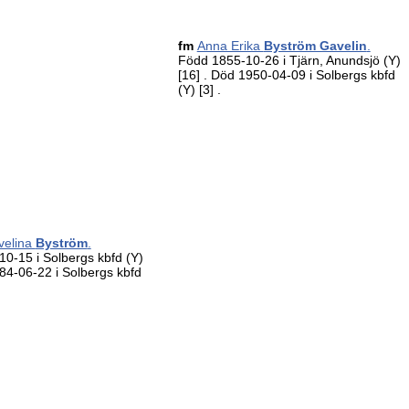
fm
Anna Erika
Byström Gavelin
.
Född 1855-10-26 i Tjärn, Anundsjö (Y)
[16]
. Död 1950-04-09 i Solbergs kbfd
(Y)
[3]
.
velina
Byström
.
0-15 i Solbergs kbfd (Y)
84-06-22 i Solbergs kbfd