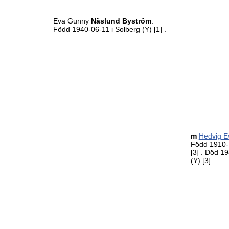
Eva Gunny
Näslund Byström
.
Född 1940-06-11 i Solberg (Y)
[1]
.
m
Hedvig E
Född 1910-1
[3]
. Död 19
(Y)
[3]
.