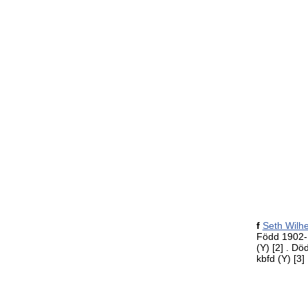
f
Seth Wilh
Född 1902-1
(Y)
[2]
. Dö
kbfd (Y)
[3]