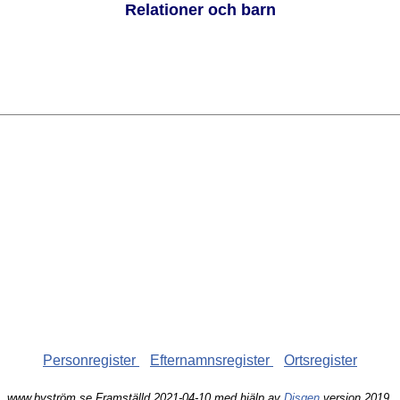
Relationer och barn
Personregister
Efternamnsregister
Ortsregister
www.byström.se Framställd 2021-04-10 med hjälp av
Disgen
version 2019.