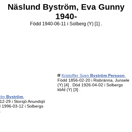
Näslund Byström,
Eva Gunny
1940-
Född 1940-06-11 i Solberg (Y)
[1]
.
ff
Kristoffer Sven
Byström Persson
.
Född 1856-02-20 i Risbränna, Junsele
(Y)
[4]
. Död 1926-04-02 i Solbergs
kbfd (Y)
[3]
.
elm
Byström
.
2-29 i Storsjö Anundsjö
d 1996-03-12 i Solbergs
.