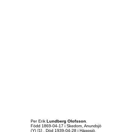
Per Erik
Lundberg Olofsson
.
Född 1869-04-17 i Skedom, Anundsjö
(Y)
[1]
. Död 1939-04-28 i Häggsjö,