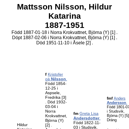
Mattsson Nilsson,
Hildur
Katarina
1887-1951
Född 1887-01-18 i Norra Krokvattnet, Björna (Y)
[1]
.
Döpt 1887-02-06 i Norra Krokvattnet, Björna (Y)
[1]
.
Död 1951-11-10 i Åsele
[2]
.
f
Kristofer
oä
Nilsson
.
Född 1854-
12-25 i
Aspsele,
Fredrika
[3]
fmf
Anders
. Död 1932-
Andersson
.
03-04 i
Född 1801-0
Norra
i Studsvik,
fm
Greta Lisa
Krokvattnet,
Björna (Y)
[5
Andersdotter
.
Dräng
Björna (Y)
Född 1822-11-
Hildur
[2]
.
03 i Studsvik,