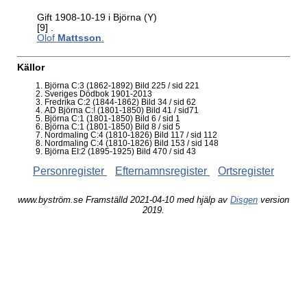
Gift 1908-10-19 i Björna (Y)
[9]
.
Olof
Mattsson
.
Källor
Björna C:3 (1862-1892) Bild 225 / sid 221
Sveriges Dödbok 1901-2013
Fredrika C:2 (1844-1862) Bild 34 / sid 62
AD Björna C:! (1801-1850) Bild 41 / sid71
Björna C:1 (1801-1850) Bild 6 / sid 1
Björna C:1 (1801-1850) Bild 8 / sid 5
Nordmaling C:4 (1810-1826) Bild 117 / sid 112
Nordmaling C:4 (1810-1826) Bild 153 / sid 148
Björna EI:2 (1895-1925) Bild 470 / sid 43
Personregister
Efternamnsregister
Ortsregister
www.byström.se Framställd 2021-04-10 med hjälp av
Disgen
version
2019.