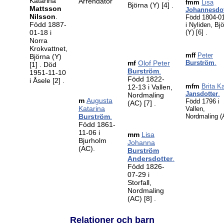
Katarina
Arrendator
fmm
Lisa
Björna (Y)
[4]
.
Mattsson
Johannesdot
Nilsson
.
Född 1804-0
Född 1887-
i Nyliden, Bj
01-18 i
(Y)
[6]
.
Norra
Krokvattnet,
mff
Peter
Björna (Y)
mf
Olof Peter
Burström
.
[1]
. Död
Burström
.
1951-11-10
Född 1822-
i Åsele
[2]
.
mfm
Brita K
12-13 i Vallen,
Jansdotter
.
Nordmaling
m
Augusta
Född 1796 i
(AC)
[7]
.
Katarina
Vallen,
Burström
.
Nordmaling (
Född 1861-
11-06 i
mm
Lisa
Bjurholm
Johanna
(AC).
Burström
Andersdotter
.
Född 1826-
07-29 i
Storfall,
Nordmaling
(AC)
[8]
.
Relationer och barn