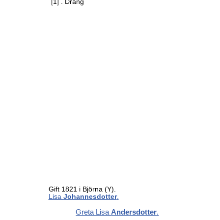
[1]
. Dräng
Gift 1821 i Björna (Y).
Lisa
Johannesdotter
.
Greta Lisa
Andersdotter
.