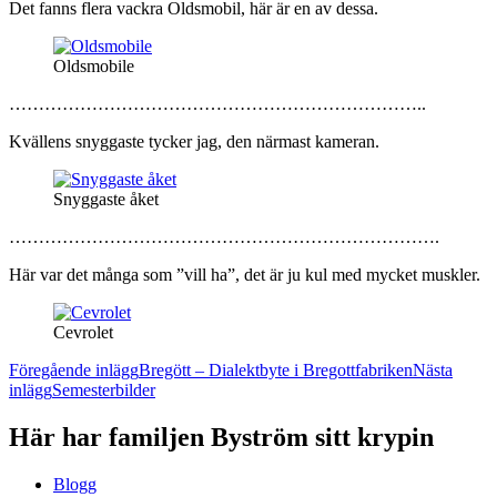
Det fanns flera vackra Oldsmobil, här är en av dessa.
Oldsmobile
……………………………………………………………..
Kvällens snyggaste tycker jag, den närmast kameran.
Snyggaste åket
……………………………………………………………….
Här var det många som ”vill ha”, det är ju kul med mycket muskler.
Cevrolet
Inläggsnavigering
Föregående inlägg
Bregött – Dialektbyte i Bregottfabriken
Nästa
inlägg
Semesterbilder
Här har familjen Byström sitt krypin
Blogg