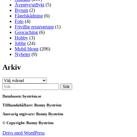
Äventyr/utflykt
(5)
Byrum
(2)
Fågelskådning
(6)
Foto
(4)
Frivillig resursgrupp
(1)
Geocaching
(6)
Hobby
(3)
Jobbe
(24)
Mobil blogg
(206)
Nyheter
(9)
Arkiv
Arkiv
Sök
efter:
Databasen: byström.se
Tillhandahållare: Ronny Byström
Ansvarig utgivare: Ronny Byström
© Copyright: Ronny Byström
Drivs med WordPress