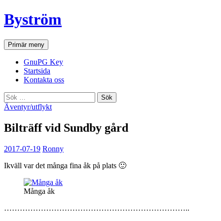
Hoppa
Byström
till
innehåll
Sök
Primär meny
GnuPG Key
Startsida
Kontakta oss
Sök
efter:
Äventyr/utflykt
Bilträff vid Sundby gård
2017-07-19
Ronny
Ikväll var det många fina åk på plats 🙂
Många åk
……………………………………………………………..