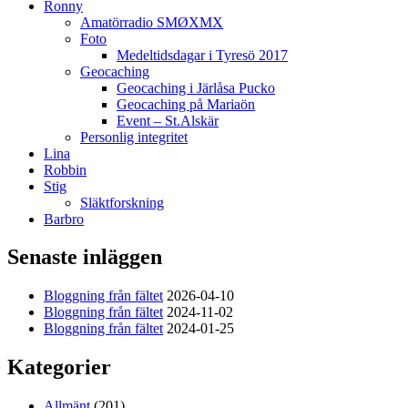
Ronny
Amatörradio SMØXMX
Foto
Medeltidsdagar i Tyresö 2017
Geocaching
Geocaching i Järlåsa Pucko
Geocaching på Mariaön
Event – St.Alskär
Personlig integritet
Lina
Robbin
Stig
Släktforskning
Barbro
Senaste inläggen
Bloggning från fältet
2026-04-10
Bloggning från fältet
2024-11-02
Bloggning från fältet
2024-01-25
Kategorier
Allmänt
(201)