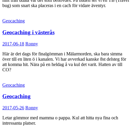
hint från ddala var det som behövdes. På bilden ser vi en TB (Travel
bug) som snart ska placeras i en cach för vidare äventyr.
Geocaching
Geocaching i västerås
2017-06-18
Ronny
Här är det dags för finalgömman i Mälarmorden, ska bara simma
över till en liten ö i kanalen. Vi har avverkad kanske 8st delsteg för
att komma hit. Nära på en heldag å va kul det varit. Hatten av till
CO?
Geocaching
Geocaching
2017-05-26
Ronny
Letar gömmor med mamma o pappa. Kul att hitta nya fina och
intressanta platser.