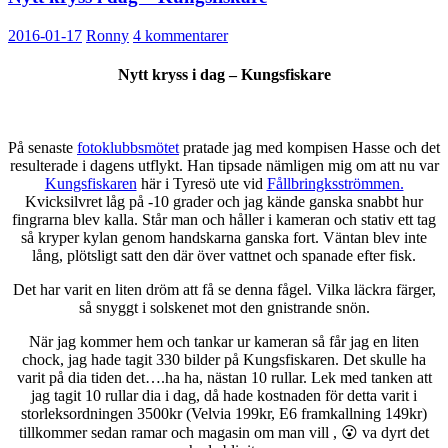
2016-01-17
Ronny
4 kommentarer
Nytt kryss i dag – Kungsfiskare
På senaste
fotoklubbsmötet
pratade jag med kompisen Hasse och det
resulterade i dagens utflykt. Han tipsade nämligen mig om att nu var
Kungsfiskaren
här i Tyresö ute vid
Fållbringksströmmen.
Kvicksilvret låg på -10 grader och jag kände ganska snabbt hur
fingrarna blev kalla. Står man och håller i kameran och stativ ett tag
så kryper kylan genom handskarna ganska fort. Väntan blev inte
lång, plötsligt satt den där över vattnet och spanade efter fisk.
Det har varit en liten dröm att få se denna fågel. Vilka läckra färger,
så snyggt i solskenet mot den gnistrande snön.
När jag kommer hem och tankar ur kameran så får jag en liten
chock, jag hade tagit 330 bilder på Kungsfiskaren. Det skulle ha
varit på dia tiden det….ha ha, nästan 10 rullar. Lek med tanken att
jag tagit 10 rullar dia i dag, då hade kostnaden för detta varit i
storleksordningen 3500kr (Velvia 199kr, E6 framkallning 149kr)
tillkommer sedan ramar och magasin om man vill , 😮 va dyrt det