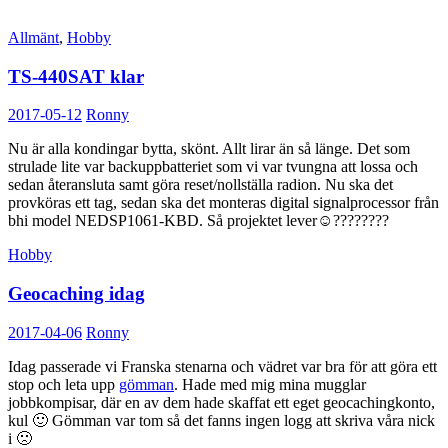
Allmänt
,
Hobby
TS-440SAT klar
2017-05-12
Ronny
Nu är alla kondingar bytta, skönt. Allt lirar än så länge. Det som
strulade lite var backuppbatteriet som vi var tvungna att lossa och
sedan återansluta samt göra reset/nollställa radion. Nu ska det
provköras ett tag, sedan ska det monteras digital signalprocessor från
bhi model NEDSP1061-KBD. Så projektet lever☺????????
Hobby
Geocaching idag
2017-04-06
Ronny
Idag passerade vi Franska stenarna och vädret var bra för att göra ett
stop och leta upp
gömman
. Hade med mig mina mugglar
jobbkompisar, där en av dem hade skaffat ett eget geocachingkonto,
kul 🙂 Gömman var tom så det fanns ingen logg att skriva våra nick
i 🙁