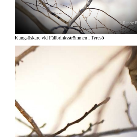
Kungsfiskare vid Fållbrinksströmmen i Tyresö