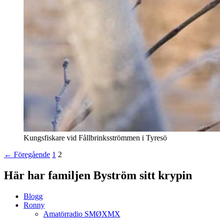
Kungsfiskare vid Fållbrinksströmmen i Tyresö
Inläggsnavigering
← Föregående
1
2
Här har familjen Byström sitt krypin
Blogg
Ronny
Amatörradio SMØXMX