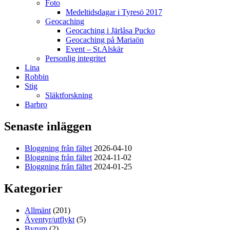
Foto
Medeltidsdagar i Tyresö 2017
Geocaching
Geocaching i Järlåsa Pucko
Geocaching på Mariaön
Event – St.Alskär
Personlig integritet
Lina
Robbin
Stig
Släktforskning
Barbro
Senaste inläggen
Bloggning från fältet
2026-04-10
Bloggning från fältet
2024-11-02
Bloggning från fältet
2024-01-25
Kategorier
Allmänt
(201)
Äventyr/utflykt
(5)
Byrum
(2)