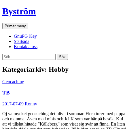
Hoppa
Byström
till
innehåll
Sök
Primär meny
GnuPG Key
Startsida
Kontakta oss
Sök
efter:
Kategoriarkiv: Hobby
Geocaching
TB
2017-07-09
Ronny
Oj va mycket geocaching det blivit i sommar. Flera turer med pappa
och mamma. Även med mbis och JchK som var här på besök. Kul
att vi tillslut hittade ”Källeberg” som visat sig svår att finna. En liten