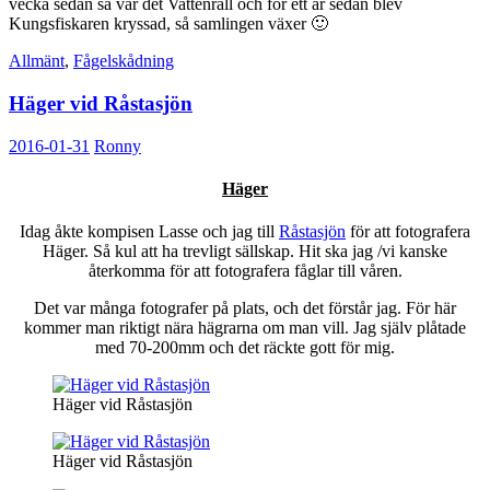
vecka sedan så var det Vattenrall och för ett år sedan blev
Kungsfiskaren kryssad, så samlingen växer 🙂
Allmänt
,
Fågelskådning
Häger vid Råstasjön
2016-01-31
Ronny
Häger
Idag åkte kompisen Lasse och jag till
Råstasjön
för att fotografera
Häger. Så kul att ha trevligt sällskap. Hit ska jag /vi kanske
återkomma för att fotografera fåglar till våren.
Det var många fotografer på plats, och det förstår jag. För här
kommer man riktigt nära hägrarna om man vill. Jag själv plåtade
med 70-200mm och det räckte gott för mig.
Häger vid Råstasjön
Häger vid Råstasjön