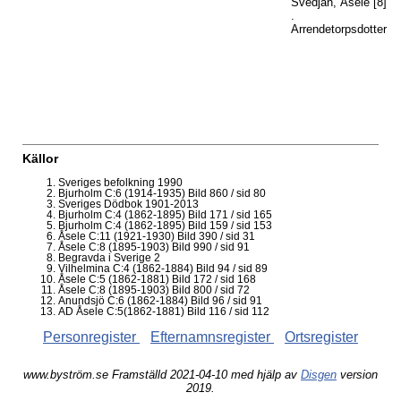
Svedjan, Åsele
[8]
.
Arrendetorpsdotter
Källor
Sveriges befolkning 1990
Bjurholm C:6 (1914-1935) Bild 860 / sid 80
Sveriges Dödbok 1901-2013
Bjurholm C:4 (1862-1895) Bild 171 / sid 165
Bjurholm C:4 (1862-1895) Bild 159 / sid 153
Åsele C:11 (1921-1930) Bild 390 / sid 31
Åsele C:8 (1895-1903) Bild 990 / sid 91
Begravda i Sverige 2
Vilhelmina C:4 (1862-1884) Bild 94 / sid 89
Åsele C:5 (1862-1881) Bild 172 / sid 168
Åsele C:8 (1895-1903) Bild 800 / sid 72
Anundsjö C:6 (1862-1884) Bild 96 / sid 91
AD Åsele C:5(1862-1881) Bild 116 / sid 112
Personregister
Efternamnsregister
Ortsregister
www.byström.se Framställd 2021-04-10 med hjälp av
Disgen
version
2019.