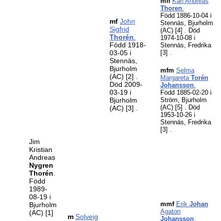
mff
Karl Andreas
Thoren
.
Född 1886-10-04 i
mf
John
Stennäs, Bjurholm
Sigfrid
(AC)
[4]
. Död
Thorén
.
1974-10-08 i
Född 1918-
Stennäs, Fredrika
03-05 i
[3]
.
Stennäs,
Bjurholm
mfm
Selma
(AC)
[2]
.
Margareta
Torén
Död 2009-
Johansson
.
03-19 i
Född 1885-02-20 i
Bjurholm
Ström, Bjurholm
(AC)
[5]
. Död
(AC)
[3]
.
1953-10-26 i
Stennäs, Fredrika
[3]
.
Jim
Kristian
Andreas
Nygren
Thorén
.
Född
1989-
08-19 i
mmf
Erik
Johan
Bjurholm
Agaton
(AC)
[1]
m
Solveig
Johansson
.
.