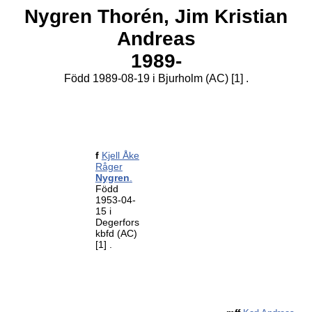
Nygren Thorén,
Jim Kristian
Andreas
1989-
Född 1989-08-19 i Bjurholm (AC)
[1]
.
f
Kjell Åke
Råger
Nygren
.
Född
1953-04-
15 i
Degerfors
kbfd (AC)
[1]
.