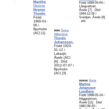
Maritha
Född 1899-04-04 i
Desiree
Långvattnet,
Nygren
Åsele
[7]
. Död
Thorén
.
1944-12-26 i
Född
Svedjan, Åsele
[8]
. arb
1960-01-
06 i
Bjurholm
mm
Svea
(AC)
[1]
.
Albertina
Thorén
Johansson
.
Född 1923-
01-12 i
Lakasjö,
Åsele (AC)
[6]
. Död
2012-07-07 i
Bjurholm
(AC)
[3]
.
mmm
Anna
Martina
Johansson
Lundberg
.
Född 1898-05-24 i
Häggsjömon,
Åsele
[11]
. Död
1982-08-20 i