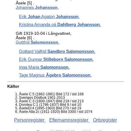
Åsele
[5]
.
Johannes
Johansson
.
Erik
Johan
Agaton
Johansson
.
Kristina Amanda oä
Dahlberg Johansson
.
Gift 1919-10-04 i Långvattnet,
Åsele
[6]
.
Gottfrid
Salomonsson
.
Gottard Valfrid
Sandbro Salomonsson
.
Erik Gunnar
Stilleborn Salomonsson
.
Inga Maria
Salomonsson
.
Tage Magnus
Ågebro Salomonsson
.
Källor
Åsele C:5 (1862-1881) Bild 172 / sid 168
Sveriges Dödbok 1901-2013
Åsele C:3 (1800-1847) Bild 218 / sid 213
Dorotea C:1 (1796-1837) Bild 9 / sid 10
ÅseleEI:4 (1895-1903) Bild 270 / sid 19
Åsele AIIa:2c (1911-1920) Bild 3300 / sid 1074
Personregister
Efternamnsregister
Ortsregister