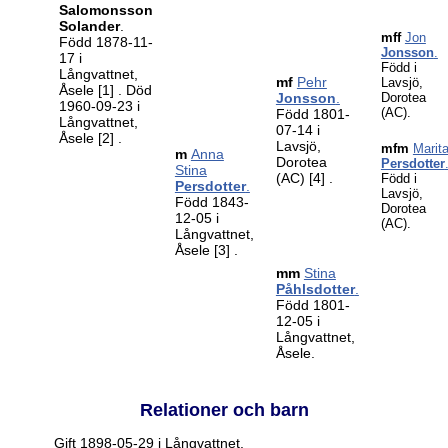
Salomonsson
Solander
.
mff
Jon
Född 1878-11-
Jonsson
.
17 i
Född i
Långvattnet,
mf
Pehr
Lavsjö,
Åsele
[1]
. Död
Jonsson
.
Dorotea
1960-09-23 i
(AC).
Född 1801-
Långvattnet,
07-14 i
Åsele
[2]
.
Lavsjö,
mfm
Marit
m
Anna
Dorotea
Persdotter
Stina
(AC)
[4]
.
Född i
Persdotter
.
Lavsjö,
Född 1843-
Dorotea
12-05 i
(AC).
Långvattnet,
Åsele
[3]
.
mm
Stina
Påhlsdotter
.
Född 1801-
12-05 i
Långvattnet,
Åsele.
Relationer och barn
Gift 1898-05-29 i Långvattnet,