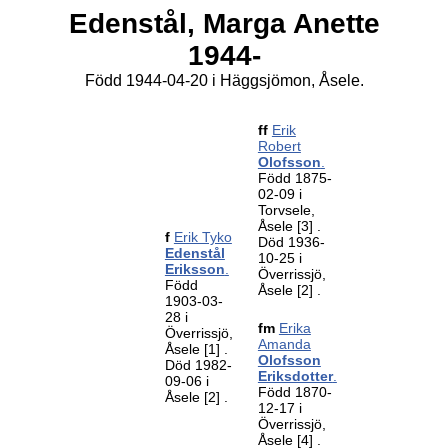
Edenstål,
Marga Anette
1944-
Född 1944-04-20 i Häggsjömon, Åsele.
ff
Erik
Robert
Olofsson
.
Född 1875-
02-09 i
Torvsele,
Åsele
[3]
.
f
Erik Tyko
Död 1936-
Edenstål
10-25 i
Eriksson
.
Överrissjö,
Född
Åsele
[2]
.
1903-03-
28 i
fm
Erika
Överrissjö,
Amanda
Åsele
[1]
.
Olofsson
Död 1982-
Eriksdotter
.
09-06 i
Född 1870-
Åsele
[2]
.
12-17 i
Överrissjö,
Åsele
[4]
.