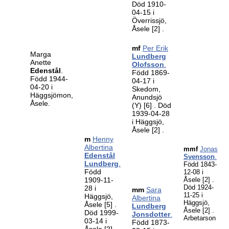
Död 1910-
04-15 i
Överrissjö,
Åsele
[2]
.
mf
Per Erik
Marga
Lundberg
Anette
Olofsson
.
Edenstål
.
Född 1869-
Född 1944-
04-17 i
04-20 i
Skedom,
Häggsjömon,
Anundsjö
Åsele.
(Y)
[6]
. Död
1939-04-28
i Häggsjö,
Åsele
[2]
.
m
Henny
Albertina
mmf
Jonas
Edenstål
Svensson
.
Lundberg
.
Född 1843-
Född
12-08 i
1909-11-
Åsele
[2]
.
Död 1924-
28 i
mm
Sara
11-25 i
Häggsjö,
Albertina
Häggsjö,
Åsele
[5]
.
Lundberg
Åsele
[2]
.
Död 1999-
Jonsdotter
.
Arbetarson
03-14 i
Född 1873-