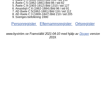
Åsele C:5 (1862-1881) Bild 134 / sid 130
Åsele C:5 (1862-1881) Bild 86 / sid 82
Åsele C:9 (1903-1912) Bild 1310 / sid 127
Anundsjö C:6 (1862-1884) Bild 96 / sid 91
AD Åsele C:5(1862-1881) Bild 116 / sid 112
AD Åsele C:3 (1800-1847) Bild 210 / sid 205
Sveriges befolkning 1990
Personregister
Efternamnsregister
Ortsregister
www.byström.se Framställd 2021-04-10 med hjälp av
Disgen
version
2019.