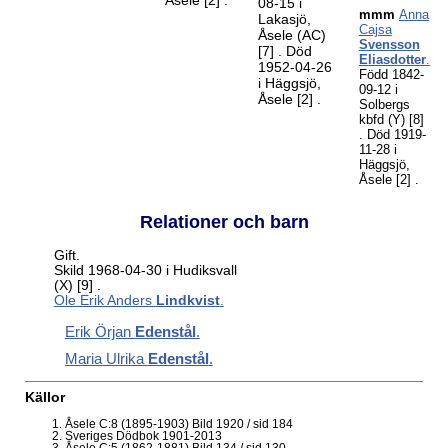
Åsele
[2]
.
08-15 i
mmm
Anna
Lakasjö,
Cajsa
Åsele (AC)
Svensson
[7]
. Död
Eliasdotter
.
1952-04-26
Född 1842-
i Häggsjö,
09-12 i
Åsele
[2]
.
Solbergs
kbfd (Y)
[8]
. Död 1919-
11-28 i
Häggsjö,
Åsele
[2]
.
Relationer och barn
Gift.
Skild 1968-04-30 i Hudiksvall
(X)
[9]
.
Ole Erik Anders
Lindkvist
.
Erik Örjan
Edenstål
.
Maria Ulrika
Edenstål
.
Källor
Åsele C:8 (1895-1903) Bild 1920 / sid 184
Sveriges Dödbok 1901-2013