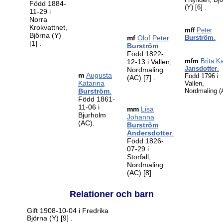
Född 1884-
(Y)
[6]
.
11-29 i
Norra
Krokvattnet,
mff
Peter
Björna (Y)
mf
Olof Peter
Burström
.
[1]
.
Burström
.
Född 1822-
mfm
Brita K
12-13 i Vallen,
Jansdotter
.
Nordmaling
m
Augusta
Född 1796 i
(AC)
[7]
.
Katarina
Vallen,
Burström
.
Nordmaling (
Född 1861-
11-06 i
mm
Lisa
Bjurholm
Johanna
(AC).
Burström
Andersdotter
.
Född 1826-
07-29 i
Storfall,
Nordmaling
(AC)
[8]
.
Relationer och barn
Gift 1908-10-04 i Fredrika
Björna (Y)
[9]
.