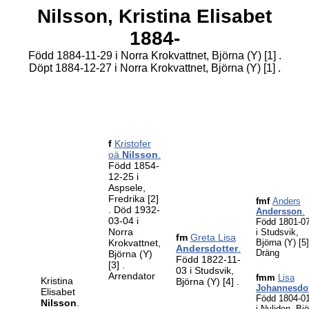
Nilsson,
Kristina Elisabet
1884-
Född 1884-11-29 i Norra Krokvattnet, Björna (Y)
[1]
.
Döpt 1884-12-27 i Norra Krokvattnet, Björna (Y)
[1]
.
f
Kristofer
oä
Nilsson
.
Född 1854-
12-25 i
Aspsele,
Fredrika
[2]
fmf
Anders
. Död 1932-
Andersson
.
03-04 i
Född 1801-0
Norra
i Studsvik,
fm
Greta Lisa
Krokvattnet,
Björna (Y)
[5
Andersdotter
.
Dräng
Björna (Y)
Född 1822-11-
[3]
.
03 i Studsvik,
Arrendator
fmm
Lisa
Kristina
Björna (Y)
[4]
.
Johannesdot
Elisabet
Född 1804-0
Nilsson
.
i Nyliden, Bj