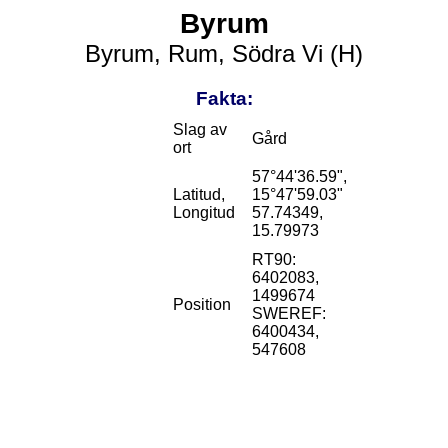
Byrum
Byrum, Rum, Södra Vi (H)
Fakta:
Slag av
Gård
ort
57°44'36.59",
Latitud,
15°47'59.03"
Longitud
57.74349,
15.79973
RT90:
6402083,
1499674
Position
SWEREF:
6400434,
547608