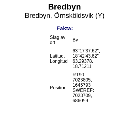
Bredbyn
Bredbyn, Örnsköldsvik (Y)
Fakta:
Slag av
By
ort
63°17'37.62",
Latitud,
18°42'43.62"
Longitud
63.29378,
18.71211
RT90:
7023805,
1645793
Position
SWEREF:
7023709,
686059