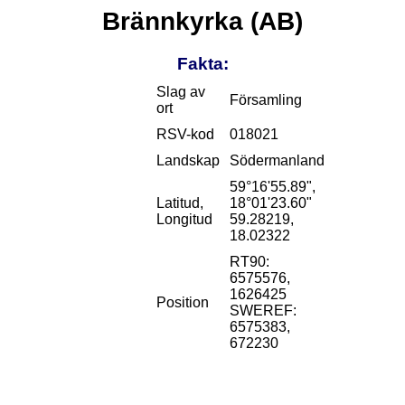
Brännkyrka (AB)
Fakta:
Slag av
Församling
ort
RSV-kod
018021
Landskap
Södermanland
59°16'55.89",
Latitud,
18°01'23.60"
Longitud
59.28219,
18.02322
RT90:
6575576,
1626425
Position
SWEREF:
6575383,
672230