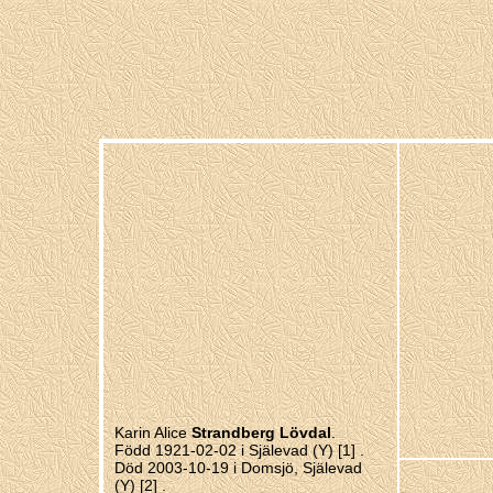
Karin Alice
Strandberg Lövdal
.
Född 1921-02-02 i Själevad (Y)
[1]
.
Död 2003-10-19 i Domsjö, Själevad
(Y)
[2]
.