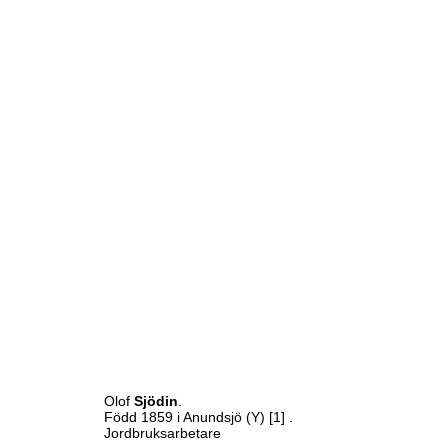
Olof
Sjödin
.
Född 1859 i Anundsjö (Y)
[1]
.
Jordbruksarbetare