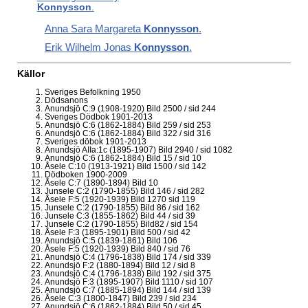
Konnysson
.
Anna Sara Margareta
Konnysson
.
Erik Wilhelm Jonas
Konnysson
.
Källor
Sveriges Befolkning 1950
Dödsanons
Anundsjö C:9 (1908-1920) Bild 2500 / sid 244
Sveriges Dödbok 1901-2013
Anundsjö C:6 (1862-1884) Bild 259 / sid 253
Anundsjö C:6 (1862-1884) Bild 322 / sid 316
Sveriges döbok 1901-2013
Anundsjö AIIa:1c (1895-1907) Bild 2940 / sid 1082
Anundsjö C:6 (1862-1884) Bild 15 / sid 10
Åsele C:10 (1913-1921) Bild 1500 / sid 142
Dödboken 1900-2009
Åsele C:7 (1890-1894) Bild 10
Junsele C:2 (1790-1855) Bild 146 / sid 282
Åsele F:5 (1920-1939) Bild 1270 sid 119
Junsele C:2 (1790-1855) Bild 86 / sid 162
Junsele C:3 (1855-1862) Bild 44 / sid 39
Junsele C:2 (1790-1855) Bild82 / sid 154
Åsele F:3 (1895-1901) Bild 500 / sid 42
Anundsjö C:5 (1839-1861) Bild 106
Åsele F:5 (1920-1939) Bild 840 / sid 76
Anundsjö C:4 (1796-1838) Bild 174 / sid 339
Anundsjö F:2 (1880-1894) Bild 12 / sid 8
Anundsjö C:4 (1796-1838) Bild 192 / sid 375
Anundsjö F:3 (1895-1907) Bild 1110 / sid 107
Anundsjö C:7 (1885-1894) Bild 144 / sid 139
Åsele C:3 (1800-1847) Bild 239 / sid 234
Anundsjö C:6 (1862-1884) Bild 50 / sid 45