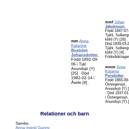
mmf
Johan
Jakobsson
.
Född 1847-07-
Tjähl, Solberg
kbfd (Y)
[26]
.
mm
Anna
Död 1939-03-2
Katarina
Tjähl, Solberg
Byström
kbfd (Y)
[4]
.
Johansdotter
.
Födorådstaga
Född 1892-09-
06 i Tjäl,
mmm
Anna
Anundsjö (Y)
Katarina
[25]
. Död
Persdotter
.
1982-02-14 i
Född 1865-09-
Åsele
[4]
.
Östergensjö,
Anundsjö (Y)
. Död 1937-01
i Östergensjö,
Anundsjö (Y)
Relationer och barn
Sambo.
Anna Ingrid Gunny