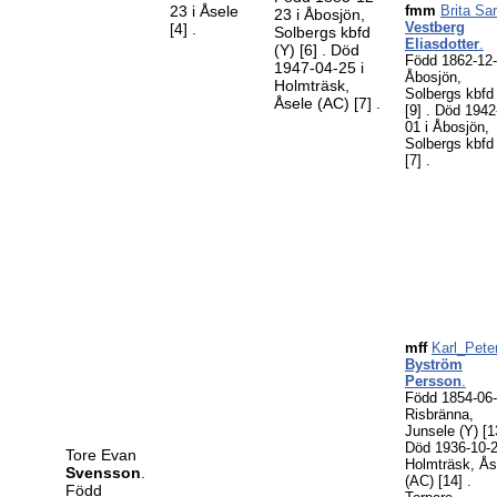
23 i Åsele
fmm
Brita Sa
23 i Åbosjön,
Vestberg
[4]
.
Solbergs kbfd
Eliasdotter
.
(Y)
[6]
. Död
Född 1862-12-
1947-04-25 i
Åbosjön,
Holmträsk,
Solbergs kbfd
Åsele (AC)
[7]
.
[9]
. Död 1942
01 i Åbosjön,
Solbergs kbfd
[7]
.
mff
Karl_Pete
Byström
Persson
.
Född 1854-06-
Risbränna,
Junsele (Y)
[1
Död 1936-10-2
Tore Evan
Holmträsk, Ås
Svensson
.
(AC)
[14]
.
Född