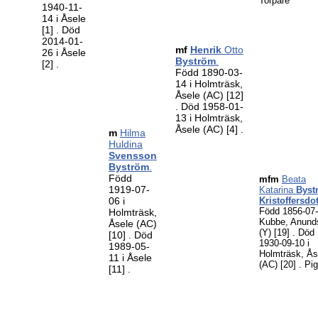
Torpare
1940-11-
14 i Åsele
[1]
. Död
2014-01-
mf
Henrik
Otto
26 i Åsele
Byström
.
[2]
.
Född 1890-03-
14 i Holmträsk,
Åsele (AC)
[12]
. Död 1958-01-
13 i Holmträsk,
Åsele (AC)
[4]
.
m
Hilma
Huldina
Svensson
Byström
.
Född
mfm
Beata
1919-07-
Katarina
Byst
06 i
Kristoffersdot
Född 1856-07-
Holmträsk,
Kubbe, Anund
Åsele (AC)
(Y)
[19]
. Död
[10]
. Död
1930-09-10 i
1989-05-
Holmträsk, Ås
11 i Åsele
(AC)
[20]
. Pi
[11]
.