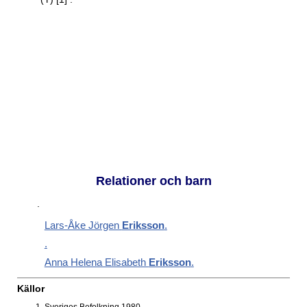
Relationer och barn
.
Lars-Åke Jörgen
Eriksson
.
.
Anna Helena Elisabeth
Eriksson
.
Källor