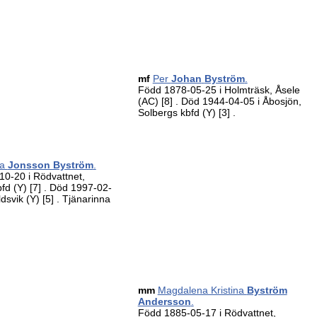
mf
Per
Johan
Byström
.
Född 1878-05-25 i Holmträsk, Åsele
(AC)
[8]
. Död 1944-04-05 i Åbosjön,
Solbergs kbfd (Y)
[3]
.
ta
Jonsson Byström
.
0-20 i Rödvattnet,
bfd (Y)
[7]
. Död 1997-02-
ldsvik (Y)
[5]
. Tjänarinna
mm
Magdalena Kristina
Byström
Andersson
.
Född 1885-05-17 i Rödvattnet,