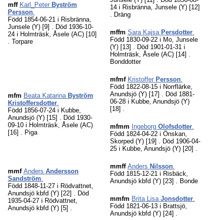
mff
Karl_Peter
Byström
14 i Risbränna, Junsele (Y)
[12]
Persson
.
. Dräng
Född 1854-06-21 i Risbränna,
Junsele (Y)
[9]
. Död 1936-10-
mffm
Sara Kajsa
Persdotter
.
24 i Holmträsk, Åsele (AC)
[10]
Född 1830-09-22 i Mo, Junsele
. Torpare
(Y)
[13]
. Död 1901-01-31 i
Holmträsk, Åsele (AC)
[14]
.
Bonddotter
mfmf
Kristoffer
Persson
.
Född 1822-08-15 i Norrflärke,
Anundsjö (Y)
[17]
. Död 1881-
mfm
Beata Katarina
Byström
06-28 i Kubbe, Anundsjö (Y)
Kristoffersdotter
.
[18]
.
Född 1856-07-24 i Kubbe,
Anundsjö (Y)
[15]
. Död 1930-
09-10 i Holmträsk, Åsele (AC)
mfmm
Ingeborg
Olofsdotter
.
[16]
. Piga
Född 1824-04-22 i Önskan,
Skorped (Y)
[19]
. Död 1906-04-
25 i Kubbe, Anundsjö (Y)
[20]
.
mmff
Anders
Nilsson
.
mmf
Anders
Andersson
Född 1815-12-21 i Risbäck,
Sandström
.
Anundsjö kbfd (Y)
[23]
. Bonde
Född 1848-11-27 i Rödvattnet,
Anundsjö kbfd (Y)
[22]
. Död
mmfm
Brita Lisa
Jonsdotter
.
1935-04-27 i Rödvattnet,
Född 1821-06-13 i Brattsjö,
Anundsjö kbfd (Y)
[5]
.
Anundsjö kbfd (Y)
[24]
.