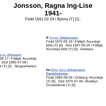
Jonsson,
Ragna Ing-Lise
1941-
Född 1941-02-24 i Björna (Y)
[1]
.
ff
Jonas
Johansson
.
Född 1876-05-18 i Fälltjäl, Anundsjö
kbfd (Y)
[4]
. Död 1947-09-25 i Fälltjäl,
Anundsjö kbfd (Y)
[5]
. Arbetare
gnar
Jonsson
.
8-17 i Fälltjäl, Anundsjö
. Död 1995-07-08 i
k (Y)
[3]
. Skogsarbetare
fm
Brita Sara
Johansson
Danielsdotter
.
Född 1884-08-04 i Gråberg, Anundsjö
(Y)
[6]
. Död 1970-07-06 i Bredbyn,
Örnsköldsvik (Y)
[5]
.