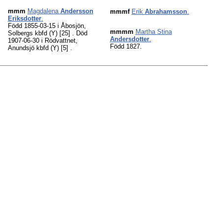
mmm
Magdalena
Andersson
mmmf
Erik
Abrahamsson
.
Eriksdotter
.
Född 1855-03-15 i Åbosjön,
mmmm
Martha Stina
Solbergs kbfd (Y)
[25]
. Död
Andersdotter
.
1907-06-30 i Rödvattnet,
Född 1827.
Anundsjö kbfd (Y)
[5]
.