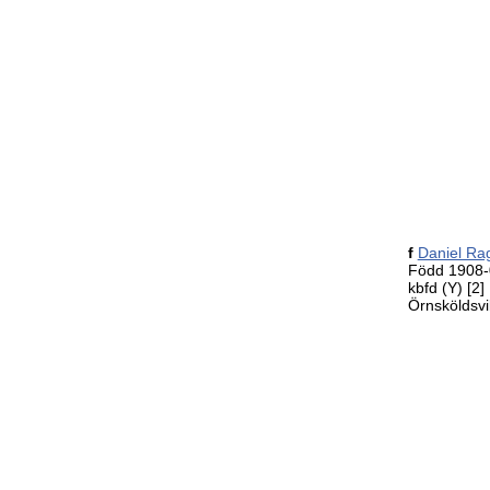
f
Daniel Ra
Född 1908-0
kbfd (Y)
[2]
Örnsköldsvi