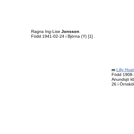
Ragna Ing-Lise
Jonsson
.
Född 1941-02-24 i Björna (Y)
[1]
.
m
Lilly Hoa
Född 1908-1
Anundsjö k
26 i Örnskö