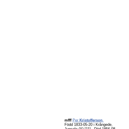
mfff
Per
Kristofferson
.
Född 1833-05-20 i Krångede,
Junsele (Y)
[11]
. Död 1856-08-