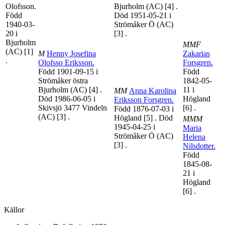
Olofsson
.
Bjurholm (AC)
[4]
.
Född
Död 1951-05-21 i
1940-03-
Strömåker Ö (AC)
20 i
[3]
.
Bjurholm
MMF
(AC)
[1]
M
Henny Josefina
Zakarias
.
Olofsso Eriksson
.
Forsgren
.
Född 1901-09-15 i
Född
Strömåker östra
1842-05-
Bjurholm (AC)
[4]
.
11 i
MM
Anna Karolina
Död 1986-06-05 i
Högland
Eriksson Forsgren
.
Skivsjö 3477 Vindeln
[6]
.
Född 1876-07-03 i
(AC)
[3]
.
Högland
[5]
. Död
MMM
1945-04-25 i
Maria
Strömåker Ö (AC)
Helena
[3]
.
Nilsdotter
.
Född
1845-08-
21 i
Högland
[6]
.
Källor