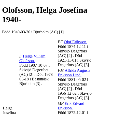
Olofsson,
Helga Josefina
1940-
Född 1940-03-20 i Bjurholm (AC)
[1]
.
FF
Olof
Eriksson
.
Född 1874-12-11 i
Skivsjö Degerfors
(AC)
[2]
. Död
F
Helge Villiam
1921-11-01 i Skivsjö
Olofsson
.
Degerfors (AC)
[3]
.
Född 1907-10-07 i
Skivsjö Degerfors
FM
Alfrida Augusta
(AC)
[2]
. Död 1978-
Eriksson Lind
.
05-18 i Bastuträsk
Född 1881-05-02 i
Bjurholm
[3]
.
Skivsjö Degerfors
(AC)
[2]
. Död
1956-12-02 i Skivsjö
Degerfors (AC)
[3]
.
MF
Erik Edvard
Helga
Eriksson
.
Josefina
Född 1872-12-01 i