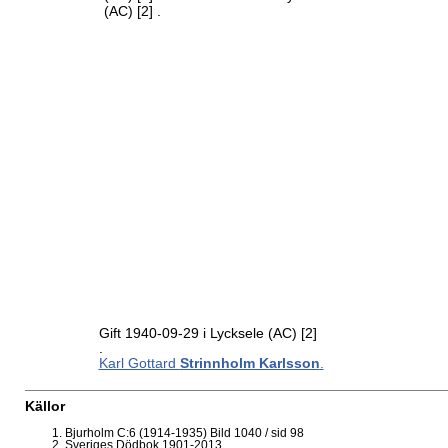
(AC)
[2]
.
Gift 1940-09-29 i Lycksele (AC)
[2]
.
Karl Gottard
Strinnholm Karlsson
.
Källor
Bjurholm C:6 (1914-1935) Bild 1040 / sid 98
Sveriges Dödbok 1901-2013