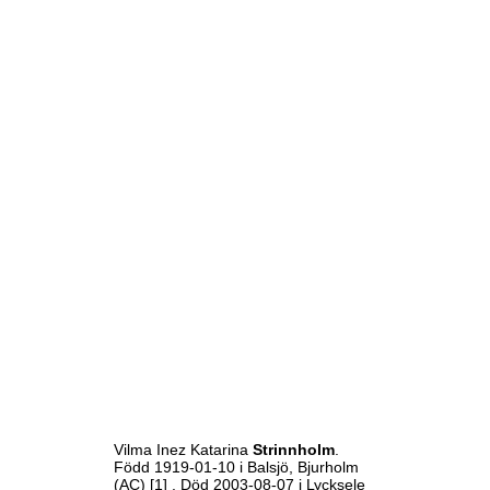
Vilma Inez Katarina
Strinnholm
.
Född 1919-01-10 i Balsjö, Bjurholm
(AC)
[1]
. Död 2003-08-07 i Lycksele