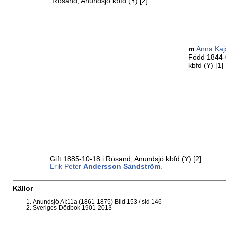
Rösand, Anundsjö kbfd (Y)
[2]
.
m
Anna Ka
Född 1844-0
kbfd (Y)
[1]
Gift 1885-10-18 i Rösand, Anundsjö kbfd (Y)
[2]
.
Erik Peter
Andersson Sandström
.
Källor
Anundsjö AI:11a (1861-1875) Bild 153 / sid 146
Sveriges Dödbok 1901-2013