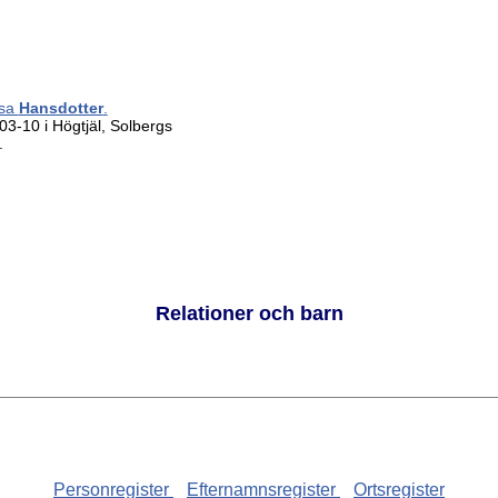
jsa
Hansdotter
.
3-10 i Högtjäl, Solbergs
.
Relationer och barn
Personregister
Efternamnsregister
Ortsregister