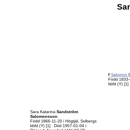
Sa
f
Salomon
Född 1833-0
kbfd (Y)
[1]
Sara Katarina
Sandström
Salomonsson
.
Född 1866-11-20 i Högtjäl, Solbergs
kbfd (Y)
[1]
. Död 1957-01-04 i