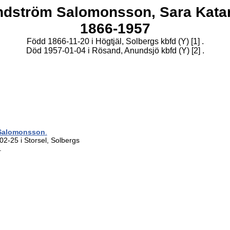
ndström Salomonsson,
Sara Kata
1866-1957
Född 1866-11-20 i Högtjäl, Solbergs kbfd (Y)
[1]
.
Död 1957-01-04 i Rösand, Anundsjö kbfd (Y)
[2]
.
Salomonsson
.
2-25 i Storsel, Solbergs
.