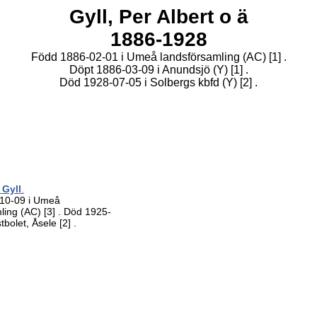
Gyll,
Per Albert o ä
1886-1928
Född 1886-02-01 i Umeå landsförsamling (AC)
[1]
.
Döpt 1886-03-09 i Anundsjö (Y)
[1]
.
Död 1928-07-05 i Solbergs kbfd (Y)
[2]
.
d
Gyll
.
10-09 i Umeå
mling (AC)
[3]
. Död 1925-
stbolet, Åsele
[2]
.