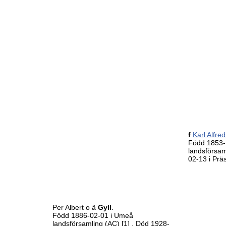
f
Karl Alfre
Född 1853-
landsförsa
02-13 i Prä
Per Albert o ä
Gyll
.
Född 1886-02-01 i Umeå
landsförsamling (AC)
[1]
. Död 1928-