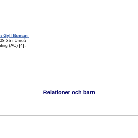
ta
Gyll Boman
.
09-25 i Umeå
mling (AC)
[4]
.
Relationer och barn