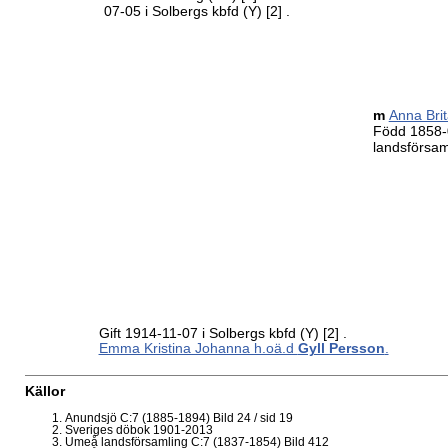
07-05 i Solbergs kbfd (Y)
[2]
.
m
Anna Bri
Född 1858-
landsförsa
Gift 1914-11-07 i Solbergs kbfd (Y)
[2]
.
Emma Kristina Johanna h.oä.d
Gyll Persson
.
Källor
Anundsjö C:7 (1885-1894) Bild 24 / sid 19
Sveriges döbok 1901-2013
Umeå landsförsamling C:7 (1837-1854) Bild 412