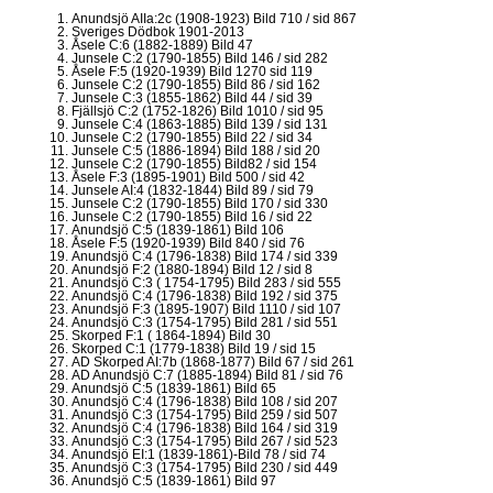
Anundsjö AIIa:2c (1908-1923) Bild 710 / sid 867
Sveriges Dödbok 1901-2013
Åsele C:6 (1882-1889) Bild 47
Junsele C:2 (1790-1855) Bild 146 / sid 282
Åsele F:5 (1920-1939) Bild 1270 sid 119
Junsele C:2 (1790-1855) Bild 86 / sid 162
Junsele C:3 (1855-1862) Bild 44 / sid 39
Fjällsjö C:2 (1752-1826) Bild 1010 / sid 95
Junsele C:4 (1863-1885) Bild 139 / sid 131
Junsele C:2 (1790-1855) Bild 22 / sid 34
Junsele C:5 (1886-1894) Bild 188 / sid 20
Junsele C:2 (1790-1855) Bild82 / sid 154
Åsele F:3 (1895-1901) Bild 500 / sid 42
Junsele AI:4 (1832-1844) Bild 89 / sid 79
Junsele C:2 (1790-1855) Bild 170 / sid 330
Junsele C:2 (1790-1855) Bild 16 / sid 22
Anundsjö C:5 (1839-1861) Bild 106
Åsele F:5 (1920-1939) Bild 840 / sid 76
Anundsjö C:4 (1796-1838) Bild 174 / sid 339
Anundsjö F:2 (1880-1894) Bild 12 / sid 8
Anundsjö C:3 ( 1754-1795) Bild 283 / sid 555
Anundsjö C:4 (1796-1838) Bild 192 / sid 375
Anundsjö F:3 (1895-1907) Bild 1110 / sid 107
Anundsjö C:3 (1754-1795) Bild 281 / sid 551
Skorped F:1 ( 1864-1894) Bild 30
Skorped C:1 (1779-1838) Bild 19 / sid 15
AD Skorped AI:7b (1868-1877) Bild 67 / sid 261
AD Anundsjö C:7 (1885-1894) Bild 81 / sid 76
Anundsjö C:5 (1839-1861) Bild 65
Anundsjö C:4 (1796-1838) Bild 108 / sid 207
Anundsjö C:3 (1754-1795) Bild 259 / sid 507
Anundsjö C:4 (1796-1838) Bild 164 / sid 319
Anundsjö C:3 (1754-1795) Bild 267 / sid 523
Anundsjö EI:1 (1839-1861)-Bild 78 / sid 74
Anundsjö C:3 (1754-1795) Bild 230 / sid 449
Anundsjö C:5 (1839-1861) Bild 97