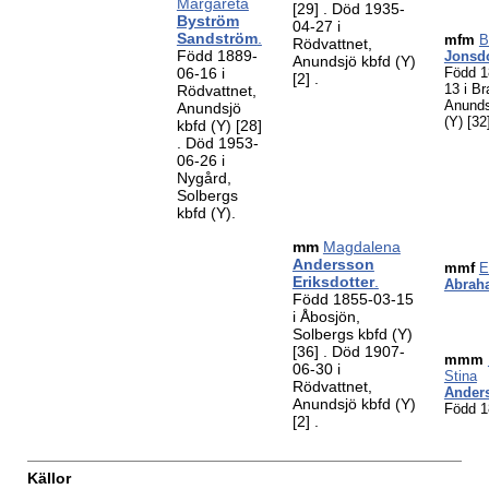
Margareta
[29]
. Död 1935-
Byström
04-27 i
Sandström
.
mfm
B
Rödvattnet,
Född 1889-
Jonsdo
Anundsjö kbfd (Y)
06-16 i
Född 1
[2]
.
13 i Br
Rödvattnet,
Anunds
Anundsjö
(Y)
[32
kbfd (Y)
[28]
. Död 1953-
06-26 i
Nygård,
Solbergs
kbfd (Y).
mm
Magdalena
Andersson
mmf
E
Eriksdotter
.
Abrah
Född 1855-03-15
i Åbosjön,
Solbergs kbfd (Y)
[36]
. Död 1907-
mmm
06-30 i
Stina
Rödvattnet,
Anders
Anundsjö kbfd (Y)
Född 1
[2]
.
Källor