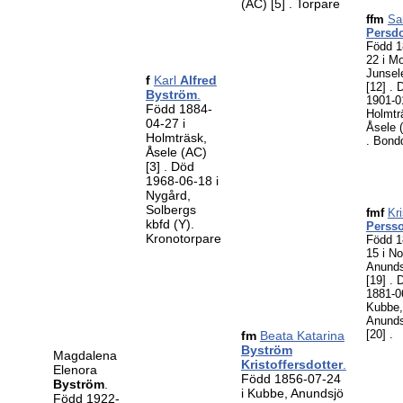
(AC)
[5]
. Torpare
ffm
Sa
Persdo
Född 1
22 i M
Junsel
f
Karl
Alfred
[12]
. 
Byström
.
1901-0
Född 1884-
Holmtr
04-27 i
Åsele 
Holmträsk,
. Bond
Åsele (AC)
[3]
. Död
1968-06-18 i
Nygård,
Solbergs
fmf
Kri
kbfd (Y).
Perss
Kronotorpare
Född 1
15 i No
Anunds
[19]
. 
1881-0
Kubbe,
Anunds
[20]
.
fm
Beata Katarina
Byström
Magdalena
Kristoffersdotter
.
Elenora
Född 1856-07-24
Byström
.
i Kubbe, Anundsjö
Född 1922-