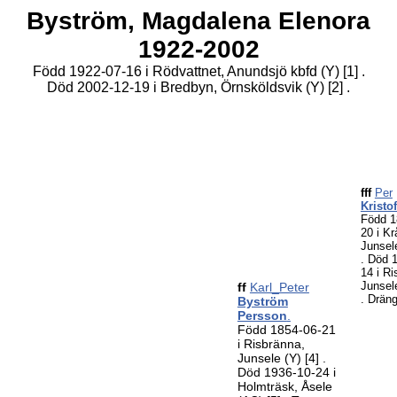
Byström,
Magdalena Elenora
1922-2002
Född 1922-07-16 i Rödvattnet, Anundsjö kbfd (Y)
[1]
.
Död 2002-12-19 i Bredbyn, Örnsköldsvik (Y)
[2]
.
fff
Per
Kristo
Född 1
20 i K
Junsel
. Död 
14 i Ri
Junsel
ff
Karl_Peter
. Drän
Byström
Persson
.
Född 1854-06-21
i Risbränna,
Junsele (Y)
[4]
.
Död 1936-10-24 i
Holmträsk, Åsele