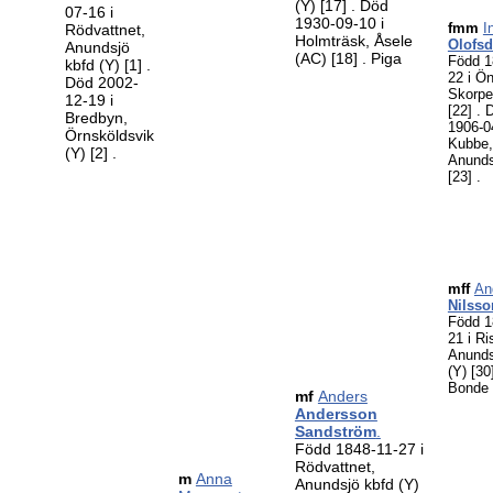
(Y)
[17]
. Död
07-16 i
1930-09-10 i
fmm
I
Rödvattnet,
Holmträsk, Åsele
Olofsd
Anundsjö
(AC)
[18]
. Piga
Född 1
kbfd (Y)
[1]
.
22 i Ö
Död 2002-
Skorpe
12-19 i
[22]
. 
Bredbyn,
1906-0
Örnsköldsvik
Kubbe,
(Y)
[2]
.
Anunds
[23]
.
mff
An
Nilsso
Född 1
21 i Ri
Anunds
(Y)
[30
Bonde
mf
Anders
Andersson
Sandström
.
Född 1848-11-27 i
Rödvattnet,
m
Anna
Anundsjö kbfd (Y)