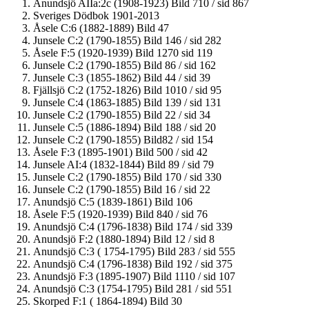
Anundsjö AIIa:2c (1908-1923) Bild 710 / sid 867
Sveriges Dödbok 1901-2013
Åsele C:6 (1882-1889) Bild 47
Junsele C:2 (1790-1855) Bild 146 / sid 282
Åsele F:5 (1920-1939) Bild 1270 sid 119
Junsele C:2 (1790-1855) Bild 86 / sid 162
Junsele C:3 (1855-1862) Bild 44 / sid 39
Fjällsjö C:2 (1752-1826) Bild 1010 / sid 95
Junsele C:4 (1863-1885) Bild 139 / sid 131
Junsele C:2 (1790-1855) Bild 22 / sid 34
Junsele C:5 (1886-1894) Bild 188 / sid 20
Junsele C:2 (1790-1855) Bild82 / sid 154
Åsele F:3 (1895-1901) Bild 500 / sid 42
Junsele AI:4 (1832-1844) Bild 89 / sid 79
Junsele C:2 (1790-1855) Bild 170 / sid 330
Junsele C:2 (1790-1855) Bild 16 / sid 22
Anundsjö C:5 (1839-1861) Bild 106
Åsele F:5 (1920-1939) Bild 840 / sid 76
Anundsjö C:4 (1796-1838) Bild 174 / sid 339
Anundsjö F:2 (1880-1894) Bild 12 / sid 8
Anundsjö C:3 ( 1754-1795) Bild 283 / sid 555
Anundsjö C:4 (1796-1838) Bild 192 / sid 375
Anundsjö F:3 (1895-1907) Bild 1110 / sid 107
Anundsjö C:3 (1754-1795) Bild 281 / sid 551
Skorped F:1 ( 1864-1894) Bild 30