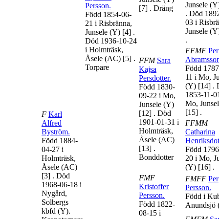
Junsele (
Persson
.
[7]
. Dräng
. Död 189
Född 1854-06-
03 i Risbr
21 i Risbränna,
Junsele (
Junsele (Y)
[4]
.
.
Död 1936-10-24
i Holmträsk,
FFMF
Per
Åsele (AC)
[5]
.
Abramsso
FFM
Sara
Torpare
Född 1787
Kajsa
11 i Mo, J
Persdotter
.
(Y)
[14]
.
Född 1830-
1853-11-01
09-22 i Mo,
Mo, Junsel
Junsele (Y)
[15]
.
[12]
. Död
F
Karl
1901-01-31 i
Alfred
FFMM
Holmträsk,
Byström
.
Catharina
Åsele (AC)
Född 1884-
Henriksdot
[13]
.
04-27 i
Född 1796
Bonddotter
Holmträsk,
20 i Mo, J
Åsele (AC)
(Y)
[16]
.
[3]
. Död
FMF
FMFF
Per
1968-06-18 i
Kristoffer
Persson
.
Nygård,
Persson
.
Född i Ku
Solbergs
Född 1822-
Anundsjö 
kbfd (Y).
08-15 i