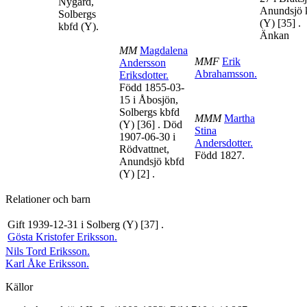
Nygård,
Anundsjö 
Solbergs
(Y)
[35]
.
kbfd (Y).
Änkan
MM
Magdalena
MMF
Erik
Andersson
Abrahamsson
.
Eriksdotter
.
Född 1855-03-
15 i Åbosjön,
Solbergs kbfd
MMM
Martha
(Y)
[36]
. Död
Stina
1907-06-30 i
Andersdotter
.
Rödvattnet,
Född 1827.
Anundsjö kbfd
(Y)
[2]
.
Relationer och barn
Gift 1939-12-31 i Solberg (Y)
[37]
.
Gösta Kristofer
Eriksson
.
Nils Tord
Eriksson
.
Karl Åke
Eriksson
.
Källor