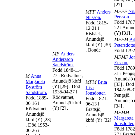
[27]
.
MFFF
Nil
MFF
Anders
Persson
.
Nilsson
.
Född 1787
Född 1815-
22 i Anund
12-21 i
(Y)
[31]
.
Risbäck,
Anundsjö
MFFM
Bri
kbfd (Y)
[30]
Petersdotte
. Bonde
Född 1792
MF
Anders
MFMF
Jo
Andersson
Ersson
.
Sandström
.
Född 1789
Född 1848-11-
31 i Pengs
27 i Rödvattnet,
M
Anna
Anundsjö 
Anundsjö kbfd
Margareta
MFM
Brita
[33]
. Död
(Y)
[29]
. Död
Byström
Lisa
1842-08-31
1935-04-27 i
Sandström
.
Jonsdotter
.
Pengsjö,
Rödvattnet,
Född 1889-
Född 1821-
Anundsjö 
Anundsjö kbfd
06-16 i
06-13 i
[34]
.
(Y)
[2]
.
Rödvattnet,
Brattsjö,
MFMM
Anundsjö
Anundsjö
Margareta
kbfd (Y)
[28]
kbfd (Y)
[32]
Jonsdotter
.
. Död 1953-
.
Född 1782
06-26 i
27 i Bratts