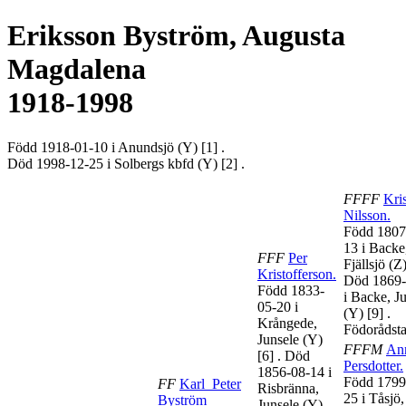
Eriksson Byström,
Augusta
Magdalena
1918-1998
Född 1918-01-10 i Anundsjö (Y)
[1]
.
Död 1998-12-25 i Solbergs kbfd (Y)
[2]
.
FFFF
Kris
Nilsson
.
Född 1807
13 i Backe
FFF
Per
Fjällsjö (Z
Kristofferson
.
Död 1869-
Född 1833-
i Backe, J
05-20 i
(Y)
[9]
.
Krångede,
Födorådst
Junsele (Y)
FFFM
An
[6]
. Död
Persdotter
.
1856-08-14 i
Född 1799
FF
Karl_Peter
Risbränna,
25 i Tåsjö,
Byström
Junsele (Y)