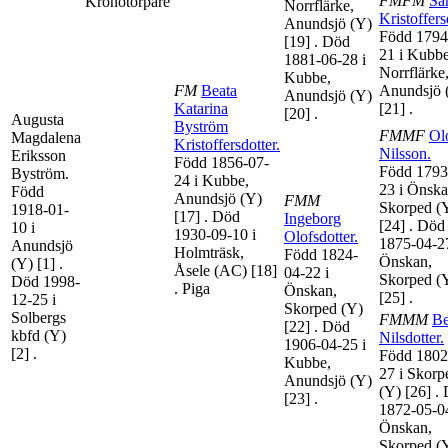
FMFM
Sa
Kronotorpare
Norrflärke,
Kristoffers
Anundsjö (Y)
Född 1794
[19]
. Död
21 i Kubbe
1881-06-28 i
Norrflärke
Kubbe,
FM
Beata
Anundsjö 
Anundsjö (Y)
Katarina
[21]
.
[20]
.
Augusta
Byström
FMMF
Ol
Magdalena
Kristoffersdotter
.
Nilsson
.
Eriksson
Född 1856-07-
Född 1793
Byström
.
24 i Kubbe,
23 i Önska
Född
Anundsjö (Y)
FMM
Skorped (
1918-01-
[17]
. Död
Ingeborg
[24]
. Död
10 i
1930-09-10 i
Olofsdotter
.
1875-04-27
Anundsjö
Holmträsk,
Född 1824-
Önskan,
(Y)
[1]
.
Åsele (AC)
[18]
04-22 i
Skorped (
Död 1998-
. Piga
Önskan,
[25]
.
12-25 i
Skorped (Y)
Solbergs
FMMM
Be
[22]
. Död
kbfd (Y)
Nilsdotter
.
1906-04-25 i
[2]
.
Född 1802
Kubbe,
27 i Skorp
Anundsjö (Y)
(Y)
[26]
.
[23]
.
1872-05-04
Önskan,
Skorped (