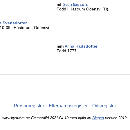
mf
Sven
Ersson
.
Född i Hästrum Odensvi (H).
ja
Svensdotter
.
10-09 i Hästerum, Odensvi
mm
Anna
Karlsdotter
.
Född 1777.
Personregister
Efternamnsregister
Ortsregister
www.byström.se Framställd 2021-04-10 med hjälp av
Disgen
version 2019.