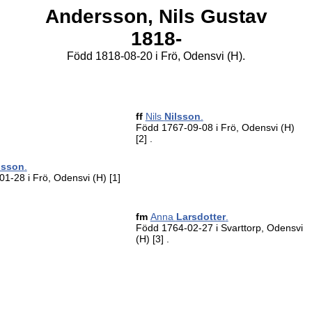
Andersson,
Nils Gustav
1818-
Född 1818-08-20 i Frö, Odensvi (H).
ff
Nils
Nilsson
.
Född 1767-09-08 i Frö, Odensvi (H)
[2]
.
lsson
.
1-28 i Frö, Odensvi (H)
[1]
fm
Anna
Larsdotter
.
Född 1764-02-27 i Svarttorp, Odensvi
(H)
[3]
.