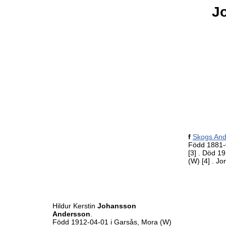
J
f
Skogs An
Född 1881-
[3]
. Död 19
(W)
[4]
. Jo
Hildur Kerstin
Johansson
Andersson
.
Född 1912-04-01 i Garsås, Mora (W)