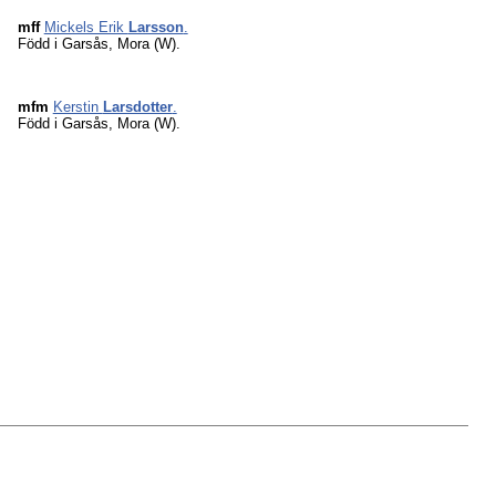
mff
Mickels Erik
Larsson
.
Född i Garsås, Mora (W).
mfm
Kerstin
Larsdotter
.
Född i Garsås, Mora (W).