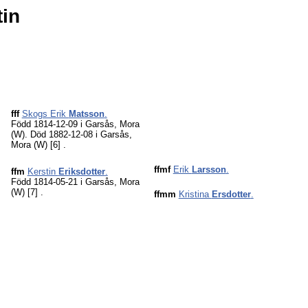
tin
fff
Skogs Erik
Matsson
.
Född 1814-12-09 i Garsås, Mora
(W). Död 1882-12-08 i Garsås,
Mora (W)
[6]
.
ffmf
Erik
Larsson
.
ffm
Kerstin
Eriksdotter
.
Född 1814-05-21 i Garsås, Mora
(W)
[7]
.
ffmm
Kristina
Ersdotter
.