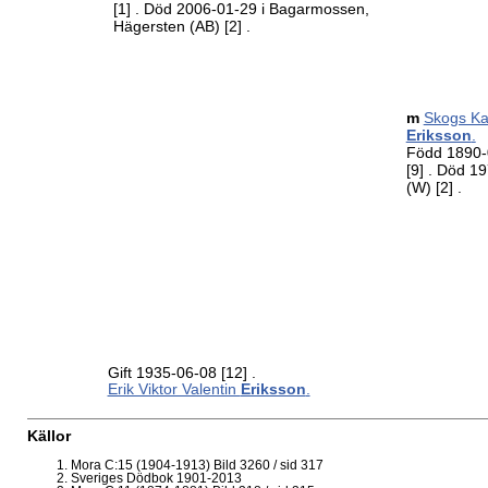
[1]
. Död 2006-01-29 i Bagarmossen,
Hägersten (AB)
[2]
.
m
Skogs Ka
Eriksson
.
Född 1890-
[9]
. Död 19
(W)
[2]
.
Gift 1935-06-08
[12]
.
Erik Viktor Valentin
Eriksson
.
Källor
Mora C:15 (1904-1913) Bild 3260 / sid 317
Sveriges Dödbok 1901-2013