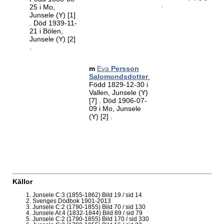
.
25 i Mo,
Junsele (Y)
[1]
. Död 1939-11-
21 i Bölen,
Junsele (Y)
[2]
.
m
Eva
Persson
Salomondsdotter
.
Född 1829-12-30 i
Vallen, Junsele (Y)
[7]
. Död 1906-07-
09 i Mo, Junsele
(Y)
[2]
.
Källor
Junsele C:3 (1855-1862) Bild 19 / sid 14
Sveriges Dödbok 1901-2013
Junsele C:2 (1790-1855) Bild 70 / sid 130
Junsele AI:4 (1832-1844) Bild 89 / sid 79
Junsele C:2 (1790-1855) Bild 170 / sid 330