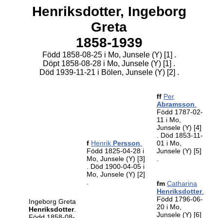
Henriksdotter,
Ingeborg
Greta
1858-1939
Född 1858-08-25 i Mo, Junsele (Y)
[1]
.
Döpt 1858-08-28 i Mo, Junsele (Y)
[1]
.
Död 1939-11-21 i Bölen, Junsele (Y)
[2]
.
ff
Per
Abramsson
.
Född 1787-02-
11 i Mo,
Junsele (Y)
[4]
. Död 1853-11-
f
Henrik
Persson
.
01 i Mo,
Född 1825-04-28 i
Junsele (Y)
[5]
Mo, Junsele (Y)
[3]
.
. Död 1900-04-05 i
Mo, Junsele (Y)
[2]
.
fm
Catharina
Henriksdotter
.
Född 1796-06-
Ingeborg Greta
20 i Mo,
Henriksdotter
.
Junsele (Y)
[6]
Född 1858-08-