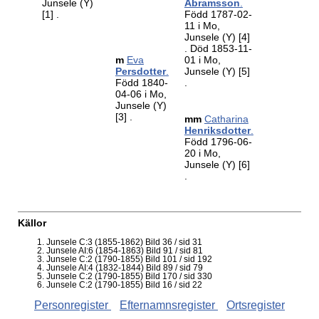
Junsele (Y)
Abramsson
.
[1]
.
Född 1787-02-
11 i Mo,
Junsele (Y)
[4]
. Död 1853-11-
m
Eva
01 i Mo,
Persdotter
.
Junsele (Y)
[5]
Född 1840-
.
04-06 i Mo,
Junsele (Y)
[3]
.
mm
Catharina
Henriksdotter
.
Född 1796-06-
20 i Mo,
Junsele (Y)
[6]
.
Källor
Junsele C:3 (1855-1862) Bild 36 / sid 31
Junsele AI:6 (1854-1863) Bild 91 / sid 81
Junsele C:2 (1790-1855) Bild 101 / sid 192
Junsele AI:4 (1832-1844) Bild 89 / sid 79
Junsele C:2 (1790-1855) Bild 170 / sid 330
Junsele C:2 (1790-1855) Bild 16 / sid 22
Personregister
Efternamnsregister
Ortsregister