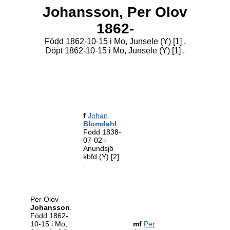
Johansson,
Per Olov
1862-
Född 1862-10-15 i Mo, Junsele (Y)
[1]
.
Döpt 1862-10-15 i Mo, Junsele (Y)
[1]
.
f
Johan
Blomdahl
.
Född 1838-
07-02 i
Anundsjö
kbfd (Y)
[2]
.
Per Olov
Johansson
.
Född 1862-
10-15 i Mo,
mf
Per