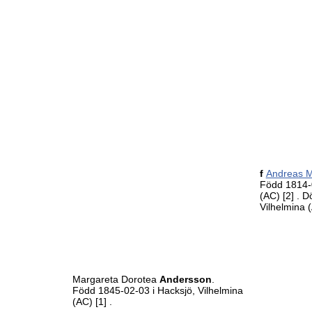
f
Andreas 
Född 1814-0
(AC)
[2]
. D
Vilhelmina 
Margareta Dorotea
Andersson
.
Född 1845-02-03 i Hacksjö, Vilhelmina
(AC)
[1]
.