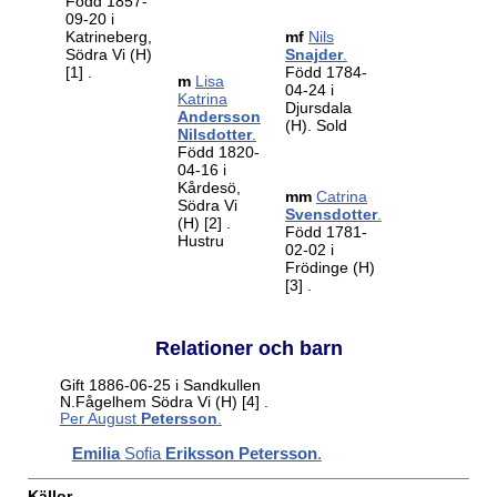
Född 1857-
09-20 i
Katrineberg,
mf
Nils
Södra Vi (H)
Snajder
.
[1]
.
Född 1784-
m
Lisa
04-24 i
Katrina
Djursdala
Andersson
(H). Sold
Nilsdotter
.
Född 1820-
04-16 i
Kårdesö,
mm
Catrina
Södra Vi
Svensdotter
.
(H)
[2]
.
Född 1781-
Hustru
02-02 i
Frödinge (H)
[3]
.
Relationer och barn
Gift 1886-06-25 i Sandkullen
N.Fågelhem Södra Vi (H)
[4]
.
Per August
Petersson
.
Emilia
Sofia
Eriksson Petersson
.
Källor