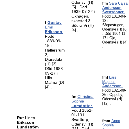
Odensvi (H)
ffm
Sara Cajsa
[5]
. Död
Andersson
1939-07-22 i
Svensdotter
.
Oxhagen,
Född 1818-04-
skärstad 3,
12 i
f
Gustav
Sågarstugan,
Södra Vi (H)
Emil
Odensvi (H)
[8]
[4]
.
Eriksson
.
. Död 1904-11-
Född
17 i Öja,
1889-09-
Odensvi (H)
[4]
15 i
.
Hallersrum
2,
Djursdala
(H)
[3]
.
Död 1983-
09-27 i
fmf
Lars
Lilla
Magnus
Malma (D)
Andersson
.
[4]
.
Född 1821-09-
26 i Oppeby,
fm
Christina
Odensvi (H)
Sophia
[12]
.
Larsdotter
.
Född 1852-
01-13 i
Rut
Linea
Svarttorp,
fmm
Anna
Eriksson
Odensvi (H)
Sophia
Lundström
[11]
. Död