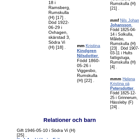
18 i
Rumskulla (H)
Ramsberg,
[21]
.
Rumskulla
(H)
[17]
.
mmf
Nils Johan
Död 1922-
Johansson
.
06-29 i
Född 1825-04-
Oxhagen,
14 i Solkulla,
skärstad 3,
Målebo,
Södra Vi
Rumskulla (H)
mm
Kristina
(H)
[18]
.
[23]
. Död 1907-
Kindgren
03-11 i Hults
Nilsdotter
.
fattigstuga,
Född 1860-
Rumskulla (H)
05-26 i
[4]
.
Viggesbo,
Rumskulla
mmm
Helena
(H)
[22]
.
Kristina oä
Petersdotter
.
Född 1825-12-
25 i Grinnerum,
Hässleby (F)
[24]
.
Relationer och barn
Gift 1946-05-10 i Södra Vi (H)
[25]
.