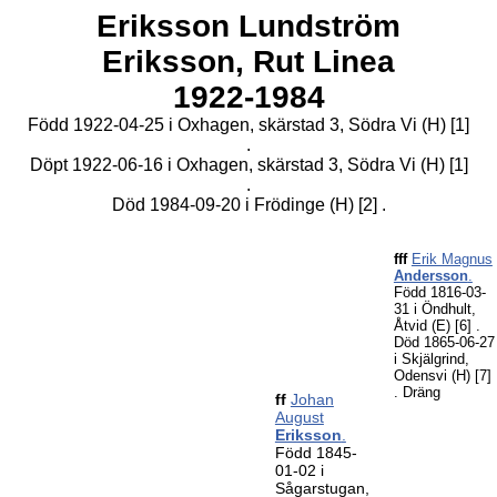
Eriksson Lundström
Eriksson,
Rut
Linea
1922-1984
Född 1922-04-25 i Oxhagen, skärstad 3, Södra Vi (H)
[1]
.
Döpt 1922-06-16 i Oxhagen, skärstad 3, Södra Vi (H)
[1]
.
Död 1984-09-20 i Frödinge (H)
[2]
.
fff
Erik Magnus
Andersson
.
Född 1816-03-
31 i Öndhult,
Åtvid (E)
[6]
.
Död 1865-06-27
i Skjälgrind,
Odensvi (H)
[7]
. Dräng
ff
Johan
August
Eriksson
.
Född 1845-
01-02 i
Sågarstugan,