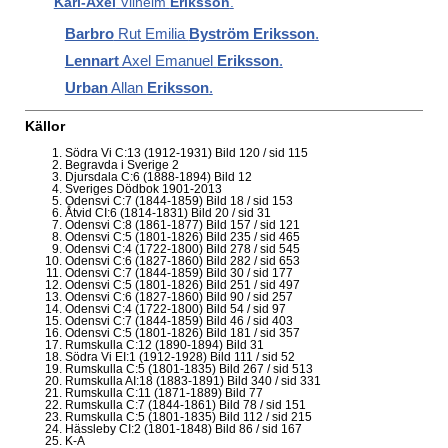
Karl-Axel
Vilhelm
Eriksson
.
Barbro
Rut Emilia
Byström Eriksson
.
Lennart
Axel Emanuel
Eriksson
.
Urban
Allan
Eriksson
.
Källor
Södra Vi C:13 (1912-1931) Bild 120 / sid 115
Begravda i Sverige 2
Djursdala C:6 (1888-1894) Bild 12
Sveriges Dödbok 1901-2013
Odensvi C:7 (1844-1859) Bild 18 / sid 153
Åtvid CI:6 (1814-1831) Bild 20 / sid 31
Odensvi C:8 (1861-1877) Bild 157 / sid 121
Odensvi C:5 (1801-1826) Bild 235 / sid 465
Odensvi C:4 (1722-1800) Bild 278 / sid 545
Odensvi C:6 (1827-1860) Bild 282 / sid 653
Odensvi C:7 (1844-1859) Bild 30 / sid 177
Odensvi C:5 (1801-1826) Bild 251 / sid 497
Odensvi C:6 (1827-1860) Bild 90 / sid 257
Odensvi C:4 (1722-1800) Bild 54 / sid 97
Odensvi C:7 (1844-1859) Bild 46 / sid 403
Odensvi C:5 (1801-1826) Bild 181 / sid 357
Rumskulla C:12 (1890-1894) Bild 31
Södra Vi EI:1 (1912-1928) Bild 111 / sid 52
Rumskulla C:5 (1801-1835) Bild 267 / sid 513
Rumskulla AI:18 (1883-1891) Bild 340 / sid 331
Rumskulla C:11 (1871-1889) Bild 77
Rumskulla C:7 (1844-1861) Bild 78 / sid 151
Rumskulla C:5 (1801-1835) Bild 112 / sid 215
Hässleby CI:2 (1801-1848) Bild 86 / sid 167
K-A