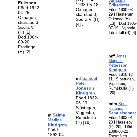
Jonsson
Eriksson
.
1933-05-18 i
Eriksdotter
.
Född 1922-
Oxhagen,
Född 1830-08-
04-25 i
skärstad 3,
29 i Hästerum,
Oxhagen,
Odensvi (H)
Södra Vi (H)
skärstad 3,
[13]
. Död 1906-
[4]
.
Södra Vi
07-19 i Nyboda,
(H)
[1]
.
Törnsfall (H)
[4]
Död 1984-
.
09-20 i
Frödinge
(H)
[2]
.
mff
Jonas
Magnus
Petersson
Kindgren
.
Född 1810-12-
mf
Samuel
11 i Sjöstugan,
Peter
Viggesbo,
Jonsson
Rumskulla (H)
Kindgren
.
[20]
.
Född 1832-
06-23 i
mfm
Sara
Sjöstugan,
Katarina
Viggesbo,
Samuelsdotter
m
Selma
Rumskulla
Född 1803-01-
Matilda
(H)
[19]
.
23 i Hässleby
Kindgren
.
(F)
[20]
. Död
Född
1888-03-22 i
1892-04-
Torsmålen,