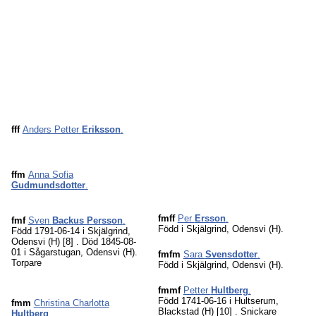
fff
Anders Petter
Eriksson
.
ffm
Anna Sofia
Gudmundsdotter
.
fmff
Per
Ersson
.
fmf
Sven
Backus Persson
.
Född i Skjälgrind, Odensvi (H).
Född 1791-06-14 i Skjälgrind,
Odensvi (H)
[8]
. Död 1845-08-
01 i Sågarstugan, Odensvi (H).
fmfm
Sara
Svensdotter
.
Torpare
Född i Skjälgrind, Odensvi (H).
fmmf
Petter
Hultberg
.
Född 1741-06-16 i Hultserum,
fmm
Christina Charlotta
Blackstad (H)
[10]
. Snickare
Hultberg
.