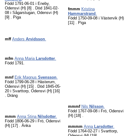
Född 1791-06-01 i Eneby,
Odensvi (H)
[8]
. Död 1841-02-
fmmm
Kristina
08 i Sågarstugan, Odensvi (H)
Hammarstrand
.
[9]
. Piga
Född 1750-09-08 i Västervik (H)
[11]
. Piga
mff
Anders
Arvidsson
.
mfm
Anna Maria
Larsdotter
.
Född 1791.
mmf
Erik Magnus
Svensson
.
Född 1799-06-28 i Hästerum,
Odensvi (H)
[15]
. Död 1845-05-
20 i Svarttorp, Odensvi (H)
[16]
. Dräng
mmmf
Nils
Nilsson
.
Född 1767-09-08 i Frö, Odensvi
(H)
[18]
.
mmm
Anna Stina
Nilsdotter
.
Född 1806-06-29 i Frö, Odensvi
(H)
[17]
. Änka
mmmm
Anna
Larsdotter
.
Född 1764-02-27 i Svarttorp,
Odensvi (H)
[19]
.