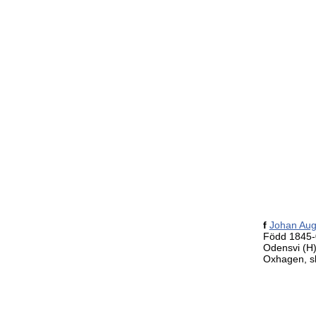
f
Johan Au
Född 1845-
Odensvi (H
Oxhagen, sk