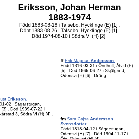
Eriksson,
Johan
Herman
1883-1974
Född 1883-08-18 i Talsebo, Hycklinge (E)
[1]
.
Döpt 1883-08-26 i Talsebo, Hycklinge (E)
[1]
.
Död 1974-08-10 i Södra Vi (H)
[2]
.
ff
Erik Magnus
Andersson
.
Född 1816-03-31 i Öndhult, Åtvid (E)
[5]
. Död 1865-06-27 i Skjälgrind,
Odensvi (H)
[6]
. Dräng
gust
Eriksson
.
01-02 i Sågarstugan,
)
[3]
. Död 1939-07-22 i
ärstad 3, Södra Vi (H)
[4]
.
fm
Sara Cajsa
Andersson
Svensdotter
.
Född 1818-04-12 i Sågarstugan,
Odensvi (H)
[7]
. Död 1904-11-17 i
Öja, Odensvi (H)
[4]
.