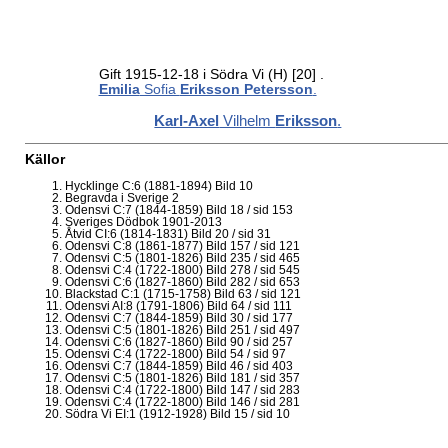
Gift 1915-12-18 i Södra Vi (H)
[20]
.
Emilia
Sofia
Eriksson Petersson
.
Karl-Axel
Vilhelm
Eriksson
.
Källor
Hycklinge C:6 (1881-1894) Bild 10
Begravda i Sverige 2
Odensvi C:7 (1844-1859) Bild 18 / sid 153
Sveriges Dödbok 1901-2013
Åtvid CI:6 (1814-1831) Bild 20 / sid 31
Odensvi C:8 (1861-1877) Bild 157 / sid 121
Odensvi C:5 (1801-1826) Bild 235 / sid 465
Odensvi C:4 (1722-1800) Bild 278 / sid 545
Odensvi C:6 (1827-1860) Bild 282 / sid 653
Blackstad C:1 (1715-1758) Bild 63 / sid 121
Odensvi AI:8 (1791-1806) Bild 64 / sid 111
Odensvi C:7 (1844-1859) Bild 30 / sid 177
Odensvi C:5 (1801-1826) Bild 251 / sid 497
Odensvi C:6 (1827-1860) Bild 90 / sid 257
Odensvi C:4 (1722-1800) Bild 54 / sid 97
Odensvi C:7 (1844-1859) Bild 46 / sid 403
Odensvi C:5 (1801-1826) Bild 181 / sid 357
Odensvi C:4 (1722-1800) Bild 147 / sid 283
Odensvi C:4 (1722-1800) Bild 146 / sid 281
Södra Vi EI:1 (1912-1928) Bild 15 / sid 10