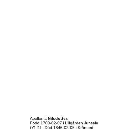
Apollonia
Nilsdotter
.
Född 1760-02-07 i Lillgården Junsele
(Y)
[1]
. Död 1846-02-05 i Krånged